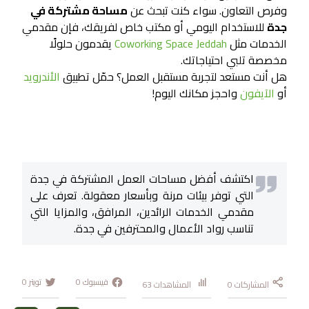
وفرص التعاون. سواء كنت تبحث عن
مساحة مشتركة في
جدة
للاستخدام اليومي أو مكتب خاص لفريقك، فإن مقدمي
الخدمات مثل
Coworking Space Jeddah
يقدمون حلولًا
مخصصة تلبي احتياجاتك.
هل أنت مستعد لتجربة مستقبل العمل؟ حمّل تطبيق
الأندرويد
أو
الآيفون
واحجز مكانك اليوم!
اكتشف أفضل مساحات العمل المشتركة في جدة
التي توفر بيئات مرنة وبأسعار معقولة. تعرف على
مقدمي الخدمات الرائدين، المرافق، والمزايا التي
تناسب رواد الأعمال والمحترفين في جدة.
فيسبوك
0
تويتر
0
المشاركات
0
المشاهدات
63