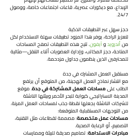
الإبداع، مع ديكورات عصرية، قاعات اجتماعات خاصة، ووصول
24/7.
حجز سهل عبر التطبيقات الذكية
لتعزيز الراحة، يوفر هذا المزود تطبيقات سهلة الاستخدام لكل
من
أندرويد
و
آيفون
. تتيح هذه التطبيقات تصفح المساحات
المتاحة، حجز المكاتب، وإدارة العضويات أثناء التنقل—مثالية
للمحترفين الذين ينظمون جداول مزدحمة.
مستقبل العمل المشترك في جدة
مع انتشار نماذج العمل الهجينة، من المتوقع أن يرتفع
الطلب على
مساحات العمل المشتركة في جدة
. موقع
المدينة الاستراتيجي كبوابة للبحر الأحمر وبيئتها الناشئة
للشركات الناشئة يجعلها نقطة جذب لمساحات العمل المرنة.
من التوجهات المستقبلية المتوقعة:
مساحات عمل متخصصة
: مصممة لقطاعات مثل التقنية،
التصميم، أو الرعاية الصحية.
مبادرات الاستدامة
: تصاميم صديقة للبيئة وممارسات