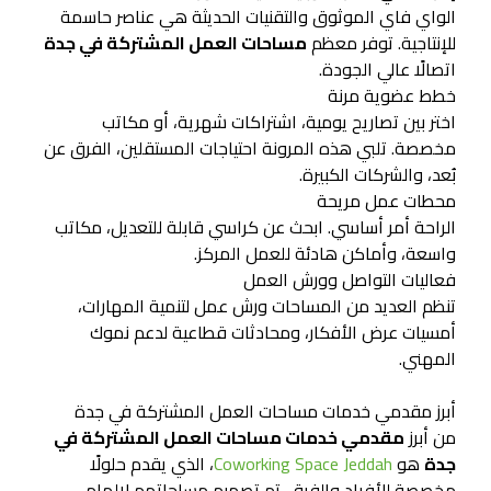
الواي فاي الموثوق والتقنيات الحديثة هي عناصر حاسمة
للإنتاجية. توفر معظم
مساحات العمل المشتركة في جدة
اتصالًا عالي الجودة.
خطط عضوية مرنة
اختر بين تصاريح يومية، اشتراكات شهرية، أو مكاتب
مخصصة. تلبي هذه المرونة احتياجات المستقلين، الفرق عن
بُعد، والشركات الكبيرة.
محطات عمل مريحة
الراحة أمر أساسي. ابحث عن كراسي قابلة للتعديل، مكاتب
واسعة، وأماكن هادئة للعمل المركز.
فعاليات التواصل وورش العمل
تنظم العديد من المساحات ورش عمل لتنمية المهارات،
أمسيات عرض الأفكار، ومحادثات قطاعية لدعم نموك
المهني.
أبرز مقدمي خدمات مساحات العمل المشتركة في جدة
من أبرز
مقدمي خدمات مساحات العمل المشتركة في
جدة
هو
Coworking Space Jeddah
، الذي يقدم حلولًا
مخصصة للأفراد والفرق. تم تصميم مساحاتهم لإلهام