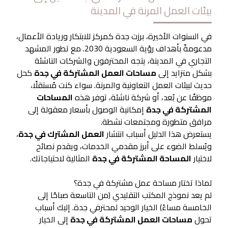
بيئات العمل المرنة في المدينة
في السنوات الأخيرة، برزت جدة كمركز للابتكار وريادة الأعمال،
مدعومةً بأهداف رؤية السعودية 2030. مع تطور المشهد
التجاري في المدينة، يتجه المحترفون والشركات الناشئة
بشكل متزايد إلى
مساحات العمل المشتركة في جدة
كحل
حديث لبيئات العمل التعاونية والمرنة. سواء كنت مُستقلًا،
موظفًا عن بُعد، أو شركة ناشئة، توفر هذه
المساحات
المشتركة في جدة
إمكانية الوصول بأسعار معقولة إلى
مرافق متطورة ومجتمعات نشطة.
يستعرض هذا الدليل أسباب انتشار
العمل المشترك في جدة
،
ويُسلط الضوء على أبرز مقدمي الخدمات، ويقدم نصائح
لاختيار
المساحة المشتركة في جدة
المثالية لاحتياجاتك.
لماذا تختار مساحة عمل مشتركة في جدة؟
لم يعد نموذج المكتب التقليدي (من التاسعة صباحًا إلى
الخامسة مساءً) الخيار الوحيد لمحترفي جدة. إليك أسباب
تحول
مساحات العمل المشتركة في جدة
إلى الخيار