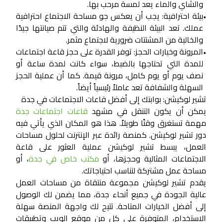
والشاي والماء يعد لمسة مرحب بها.
بيئة احترافية:
يجب أن يعكس جو مساحة الاجتماع احترافية
•
عملك. تعد البيئة النظيفة والهادئة والتي تتم صيانتها جيدًا
والخالية من المشتتات ضرورية لاجتماع مثمر.
المرونة وخيارات الحجز:
توفر القدرة على حجز قاعة اجتماعات
•
للمدة التي تحتاجها بالضبط، سواء كانت لمدة ساعة أو
نصف يوم أو يوم كامل، مرونة قيمة. كما أن عملية الحجز
السهلة والشفافة تعد عاملاً رئيسياً أيضاً.
تشير لوكيشن: بوابتك إلى أفضل قاعات الاجتماعات في جدة
يمكن أن يكون التنقل في مشهد
قاعات اجتماعات جدة
مهمة تستغرق وقتًا طويلاً. هذا هو المكان الذي يأتي فيه
دور
تشير لوكيشن
. كمنصة رائدة عبر الإنترنت لحلول مساحات
العمل، يبسط تشير لوكيشن عملية العثور على قاعة
الاجتماعات المثالية وحجزها، أو
مكتب خاص في جدة
، أو
مساحة عمل مشتركة لتناسب احتياجاتك.
يقدم تشير لوكيشن مجموعة منتقاة من مساحات العمل
عالية الجودة في جميع أنحاء جدة، مما يضمن لك الوصول
إلى أفضل الخيارات المتاحة. تتيح لك واجهة المنصة سهلة
الاستخدام، المتوفرة على كل من موقع الويب وتطبيقات