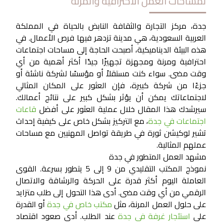
لمساحات العمل الاحترافية والمرنة
جدة، مركز التجارة والثقافة النابض بالحياة في المملكة
العربية السعودية، هي مدينة تزدهر فيها فرص الأعمال. في
هذه البيئة الديناميكية، أصبحت الحاجة إلى مساحات اجتماعات
احترافية ومرنة ومجهزة تجهيزًا جيدًا أكثر أهمية من أي
وقت مضى. سواء كنت مستقلاً أو مؤسسًا لشركة ناشئة أو
جزءًا من شركة كبيرة، فإن العثور على المكان المثالي
لاجتماعاتك يمكن أن يؤثر بشكل كبير على نتائج أعمالك.
سيرشدك هذا المقال خلال عملية العثور على أفضل
قاعات
اجتماعات في جدة
، مع التركيز بشكل خاص على كيفية إحداث
تشير لوكيشن
ثورة في طريقة تواصل المهنيين مع مساحات
عملهم المثالية.
مشهد العمل المتطور في جدة
نموذج المكتب التقليدي من 9 إلى 5 يتطور بسرعة. القوى
العاملة اليوم أكثر قدرة على الحركة والرشاقة والاتصال
الرقمي من أي وقت مضى. أدى هذا التحول إلى طلب متزايد
على حلول العمل المرنة، مثل
مكتب خاص في جدة
أو القدرة
على
استئجار غرفة في جدة
عند الطلب. أدى صعود اقتصاد