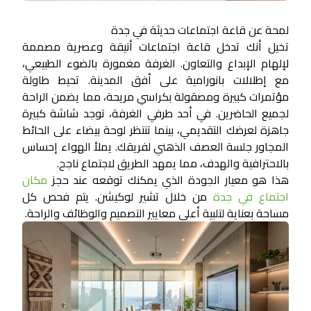
لمحة عن قاعة اجتماعات حديثة في جدة
تخيل أنك تدخل قاعة اجتماعات أنيقة وعصرية مصممة
لإلهام الإبداع والتعاون. الغرفة مغمورة بالضوء الطبيعي،
مع إطلالات بانورامية على أفق المدينة. تحيط طاولة
مؤتمرات كبيرة ومصقولة بكراسي مريحة، مما يضمن الراحة
لجميع الحاضرين. في أحد طرفي الغرفة، توجد شاشة كبيرة
جاهزة لعرضك التقديمي، بينما تنتظر لوحة بيضاء على الحائط
المجاور جلسة العصف الذهني لفريقك. يملأ الهواء إحساس
بالاحترافية والهدف، مما يمهد الطريق لاجتماع ناجح.
هذا هو معيار الجودة الذي يمكنك توقعه عند حجز
مكان
اجتماع في جدة
من خلال تشير لوكيشن. يتم فحص كل
مساحة بعناية لتلبية أعلى معايير التصميم والوظائف والراحة.