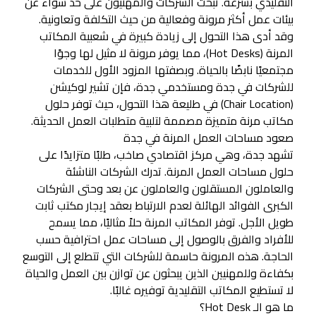
التقليدي بسرعة. تبحث الشركات والمهنيون على حد سواء عن
بيئات عمل أكثر مرونة وفعالية من حيث التكلفة وتعاونية.
وقد أدى هذا التحول إلى زيادة كبيرة في شعبية المكاتب
المرنة (Hot Desks)، مما يوفر مرونة لا مثيل لها وجوًا
مجتمعيًا نابضًا بالحياة. وبصفتها المزود الأول للخدمات
للشركات في جدة ومستخدمي جدة، فإن تشير لوكيشن
(Chair Location) في طليعة هذا التحول، حيث توفر حلول
مكاتب مرنة متميزة مصممة لتلبية متطلبات العمل الحديثة.
صعود مساحات العمل المرنة في جدة
تشهد جدة، وهي مركز اقتصادي صاخب، طلبًا متزايدًا على
حلول مساحات العمل المرنة. تدرك الشركات الناشئة
والعاملون المستقلون والعاملون عن بعد وحتى الشركات
الكبرى الفوائد الهائلة لعدم الارتباط بعقد إيجار مكتب ثابت
طويل الأجل. توفر المكاتب المرنة حلاً مثاليًا، مما يسمح
للأفراد والفرق بالوصول إلى مساحات عمل احترافية حسب
الحاجة. هذه المرونة حاسمة للشركات التي تتطلع إلى التوسع
بكفاءة وللمهنيين الذين يبحثون عن توازن بين العمل والحياة
لا تستطيع المكاتب التقليدية توفيره غالبًا.
ما هو الـ Hot Desk؟