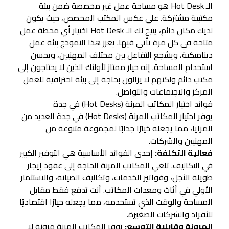
الـ Hot Desk هو مساحة عمل غير مخصصة ضمن بيئة
مكتبية مشتركة. على عكس المكتب المخصص، حيث يكون
لديك مكان دائم، يتيح لك الـ Hot Desk اختيار أي محطة عمل
متاحة في كل مرة تأتي فيها. يعزز هذا النموذج بيئة عمل
ديناميكية، ويشجع التفاعل بين مختلف المهنيين، ويحسن
استخدام المساحة. إنه خيار ممتاز لأولئك الذين لا يحتاجون إلى
مكتب دائم ولكنهم لا يزالون بحاجة إلى بيئة احترافية للعمل
المركز والاجتماعات والتواصل.
فوائد اختيار المكاتب المرنة (Hot Desks) في جدة
يوفر اختيار المكاتب المرنة (Hot Desks) في جدة العديد من
المزايا، مما يجعله خيارًا جذابًا لمجموعة متنوعة من
المهنيين والشركات.
فعالية التكلفة:
إحدى الفوائد الأساسية هي التوفير الكبير
في التكاليف. تلغي المكاتب المرنة الحاجة إلى عقود إيجار
طويلة الأجل، وفواتير الخدمات، وتكاليف الصيانة، والاستثمار
الأولي في أثاث ومعدات المكاتب. أنت تدفع فقط مقابل
المساحة والوقت الذي تستخدمه، مما يجعله خيارًا اقتصاديًا
للأفراد والشركات الصغيرة.
المرونة وقابلية التوسع:
توفر المكاتب المرنة مرونة لا