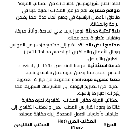
لماذا تختار تشير لوكيشن لاحتياجاتك من المكاتب المرنة؟
مواقع متميزة:
تقع مرافق المكاتب المرنة لدينا في
مناطق الأعمال الرئيسية في جميع أنحاء جدة، مما يضمن
الراحة والمكانة.
بنية تحتية حديثة:
نوفر إنترنت عالي السرعة، وأثاثًا مريحًا،
وتقنيات متطورة لدعم عملك.
مجتمع نابض بالحياة:
انضم إلى مجتمع مزدهر من المهنيين
ورجال الأعمال والمبتكرين. تم تصميم مساحاتنا لتعزيز
التعاون والتواصل.
خدمة استثنائية:
فريقنا المتخصص دائمًا على استعداد
لتقديم الدعم، مما يضمن تجربة عمل سلسة ومنتجة.
خطط عضوية مرنة:
نقدم مجموعة من خيارات العضوية
المرنة، من التصاريح اليومية إلى الاشتراكات الشهرية، مما
يتيح لك اختيار ما يناسبك.
المكاتب المرنة مقابل المكاتب التقليدية: نظرة مقارنة
غالبًا ما يعود القرار بين المكتب المرن والمكتب التقليدي إلى
احتياجات وأولويات العمل المحددة. إليك مقارنة موجزة:
المكتب المرن (Hot
الميزة
المكتب التقليدي
Desk)