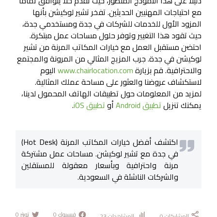
دليلًا على هذا النموذج المتطور، حيث تقدم حلاً يتوافق تمامًا
مع احتياجات المهنيين الحديثين. تفخر تشير لوكيشن بأنها
المزود الأول للخدمات للشركات في جدة ومستخدمي جدة،
حيث تقود هذا التغيير وتوفر حلول مساحات عمل مبتكرة.
احتضن مستقبل العمل مع خيارات المكاتب المرنة من تشير
لوكيشن في جدة. جرب المزيج المثالي من المرونة والمجتمع
والاحترافية. قم بزيارة
www.chairlocation.com
اليوم
لاستكشاف عروضنا والعثور على مساحة عملك المثالية.
لمزيد من المعلومات حول تطبيقات الهاتف المحمول لدينا،
يمكنك تنزيل
تطبيق Android
أو
تطبيق iOS
.
اكتشف أفضل خيارات المكاتب المرنة (Hot Desk)
في جدة مع تشير لوكيشن. مساحات عمل مشتركة
مرنة واحترافية وبأسعار معقولة للمستقلين
والشركات الناشئة في السعودية.
فيسبوك
0
تويتر
0
المشاركات
0
المشاهدات
23