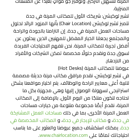
المرنة لتسهيل التركيز، وتوفير جو مواتٍ بعيدًا عن المشتتات
المنزلية.
تشير لوكيشن: شريكك الأول للمكاتب المرنة في جدة
تتميز تشير لوكيشن (Chair Location) بأنها المزود الرائد لحلول
مساحات العمل المرنة في جدة. إن التزامنا بالجودة والراحة
والمجتمع يجعلنا الخيار المفضل للمهنيين الذين يبحثون عن
أفضل تجربة للمكاتب المرنة. نحن نتفهم الاحتياجات الفريدة
لسوق جدة ونقدم حلولًا مخصصة تمكن الشركات والأفراد
من الازدهار.
عروضنا للمكاتب المرنة (Hot Desks)
في تشير لوكيشن، نقدم مرافق مكاتب مرنة حديثة مصممة
لتلبية أعلى معايير الراحة والوظائف. يتم اختيار مواقعنا بشكل
استراتيجي لسهولة الوصول إليها وهي مجهزة بكل ما
تحتاجه لتكون منتجًا من اليوم الأول. بالإضافة إلى المكاتب
المرنة، نقدم أيضًا مجموعة متنوعة من خيارات مساحات
العمل المرنة الأخرى، بما في ذلك
مساحات العمل المشتركة
في جدة
، و
مكاتب للإيجار في جدة
، و
المكاتب المخصصة في
جدة
. يمكنك استكشاف جميع عروضنا والعثور على ما يناسب
احتياجاتك تمامًا على
www.chairlocation.com
.