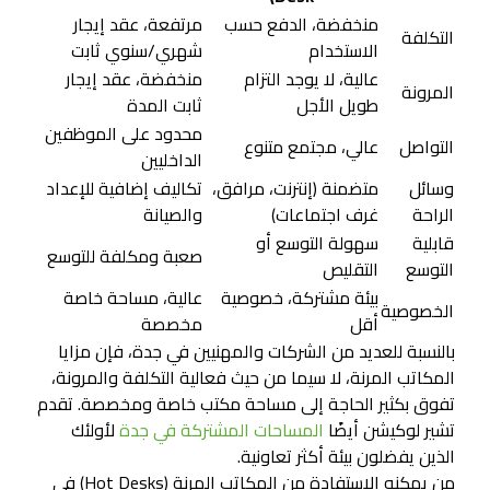
منخفضة، الدفع حسب
مرتفعة، عقد إيجار
التكلفة
الاستخدام
شهري/سنوي ثابت
عالية، لا يوجد التزام
منخفضة، عقد إيجار
المرونة
طويل الأجل
ثابت المدة
محدود على الموظفين
التواصل
عالي، مجتمع متنوع
الداخليين
وسائل
متضمنة (إنترنت، مرافق،
تكاليف إضافية للإعداد
الراحة
غرف اجتماعات)
والصيانة
قابلية
سهولة التوسع أو
صعبة ومكلفة للتوسع
التوسع
التقليص
بيئة مشتركة، خصوصية
عالية، مساحة خاصة
الخصوصية
أقل
مخصصة
بالنسبة للعديد من الشركات والمهنيين في جدة، فإن مزايا
المكاتب المرنة، لا سيما من حيث فعالية التكلفة والمرونة،
تفوق بكثير الحاجة إلى مساحة مكتب خاصة ومخصصة. تقدم
تشير لوكيشن أيضًا
المساحات المشتركة في جدة
لأولئك
الذين يفضلون بيئة أكثر تعاونية.
من يمكنه الاستفادة من المكاتب المرنة (Hot Desks) في