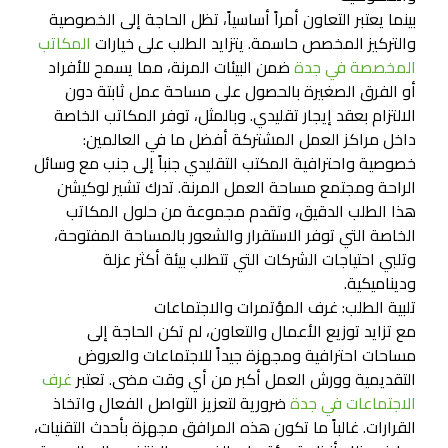
بينما يعتبر التعاون أمراً أساسياً، تظل الحاجة إلى الخصوصية
والتركيز المخصص حاسمة. يتزايد الطلب على خيارات
المكاتب
المخصصة في جدة
ضمن البيئات المرنة، مما يسمح للأفراد
أو الفرق الصغيرة بالحصول على مساحة عمل ثابتة دون
الالتزام بعقد إيجار تقليدي. وبالمثل، توفر المكاتب الخاصة
داخل مراكز العمل المشتركة أفضل ما في العالمين:
خصوصية واحترافية المكتب التقليدي جنباً إلى جنب مع وسائل
الراحة ومجتمع مساحة العمل المرنة. تدرك تشير لوكيشن
هذا الطلب الدقيق، وتقدم مجموعة من حلول المكاتب
الخاصة التي توفر الاستقرار والشعور بالمساحة المفتوحة،
وتلبي احتياجات الشركات التي تتطلب بيئة أكثر عزلة
وديناميكية.
تلبية الطلب: غرف المؤتمرات والاجتماعات
مع تزايد توزيع الأعمال والتعاون، لم تكن الحاجة إلى
مساحات احترافية ومجهزة جيداً للاجتماعات والعروض
التقديمية وورش العمل أكبر من أي وقت مضى. تعتبر
غرف
الاجتماعات في جدة
ضرورية لتعزيز التواصل الفعال واتخاذ
القرارات. غالباً ما تكون هذه المرافق مجهزة بأحدث التقنيات،