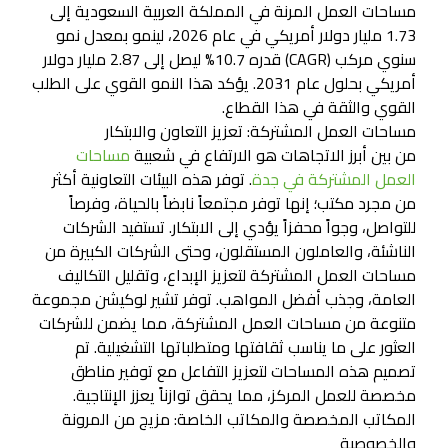
مساحات العمل المرنة في المملكة العربية السعودية إلى
1.73 مليار دولار أمريكي في عام 2026، لينمو بمعدل نمو
سنوي مركب (CAGR) قدره 10.7% ليصل إلى 2.87 مليار دولار
أمريكي بحلول عام 2031. يؤكد هذا النمو القوي على الطلب
القوي والثقة في هذا القطاع.
مساحات العمل المشتركة: تعزيز التعاون والابتكار
من بين أبرز الاتجاهات هو الارتفاع في شعبية
مساحات
العمل المشتركة في جدة
. توفر هذه البيئات التعاونية أكثر
من مجرد مكتب؛ إنها توفر مجتمعاً نابضاً بالحياة، وفرصاً
للتواصل، وجواً محفزاً يؤدي إلى الابتكار. تستفيد الشركات
الناشئة، والعاملون المستقلون، وحتى الشركات الكبيرة من
مساحات العمل المشتركة لتعزيز الإبداع، وتقليل التكاليف
العامة، وجذب أفضل المواهب. توفر تشير لوكيشن مجموعة
متنوعة من مساحات العمل المشتركة، مما يضمن للشركات
العثور على ما يناسب ثقافتها ومتطلباتها التشغيلية. تم
تصميم هذه المساحات لتعزيز التفاعل مع توفير مناطق
مخصصة للعمل المركز، مما يحقق توازناً يعزز الإنتاجية.
المكاتب المخصصة والمكاتب الخاصة: مزيج من المرونة
والخصوصية