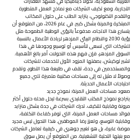
العربية السعودية، تحولاً ديناميكياً في مشهد العقارات
التجارية. ومع تكيف الشركات مع نماذج العمل المتطورة
والتقدم التكنولوجي، يتزايد الطلب على حلول المكاتب
المبتكرة والمرنة بشكل كبير. في عام 2026، من المتوقع أن
يتسارع هذا الاتجاه، مدفوعاً بالرؤى الوطنية الطموحة مثل
رؤية 2030 والنظام البيئي المزدهر لريادة الأعمال. بالنسبة
للشركات التي تسعى لتأسيس أو توسيع وجودها في هذا
السوق المزدهر، فإن فهم هذه التحولات أمر بالغ الأهمية.
تشير لوكيشن، بصفتها المزود الأول للخدمات للشركات
والمستخدمين في جدة، تقف في طليعة هذا التطور، وتقدم
وصولاً لا مثيل له إلى مساحات مكتبية متميزة تلبي جميع
احتياجات الأعمال الحديثة.
صعود مساحات العمل المرنة: نموذج جديد
يتراجع نموذج المكتب التقليدي بسرعة ليحل محله حلول أكثر
مرونة وقابلية للتكيف. تدرك الشركات في جدة بشكل متزايد
فوائد مساحات العمل المرنة، التي توفر كفاءة التكلفة،
وقابلية التوسع، وتعزز رضا الموظفين. هذا التحول ليس مجرد
موضة عابرة، بل هو تغيير جوهري في كيفية تعامل الشركات
مع بنيتها التحتية التشغيلية. من المتوقع أن يصل سوق