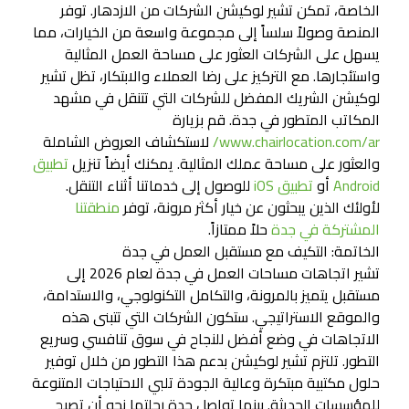
الخاصة، تمكن تشير لوكيشن الشركات من الازدهار. توفر
المنصة وصولاً سلساً إلى مجموعة واسعة من الخيارات، مما
يسهل على الشركات العثور على مساحة العمل المثالية
واستئجارها. مع التركيز على رضا العملاء والابتكار، تظل تشير
لوكيشن الشريك المفضل للشركات التي تتنقل في مشهد
المكاتب المتطور في جدة. قم بزيارة
www.chairlocation.com/ar/
لاستكشاف العروض الشاملة
والعثور على مساحة عملك المثالية. يمكنك أيضاً تنزيل
تطبيق
Android
أو
تطبيق iOS
للوصول إلى خدماتنا أثناء التنقل.
لأولئك الذين يبحثون عن خيار أكثر مرونة، توفر
منطقتنا
المشتركة في جدة
حلاً ممتازاً.
الخاتمة: التكيف مع مستقبل العمل في جدة
تشير اتجاهات مساحات العمل في جدة لعام 2026 إلى
مستقبل يتميز بالمرونة، والتكامل التكنولوجي، والاستدامة،
والموقع الاستراتيجي. ستكون الشركات التي تتبنى هذه
الاتجاهات في وضع أفضل للنجاح في سوق تنافسي وسريع
التطور. تلتزم تشير لوكيشن بدعم هذا التطور من خلال توفير
حلول مكتبية مبتكرة وعالية الجودة تلبي الاحتياجات المتنوعة
للمؤسسات الحديثة. بينما تواصل جدة رحلتها نحو أن تصبح