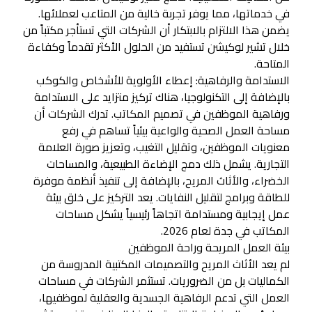
في خدماتها، مما يوفر تجربة خالية من المتاعب لعملائها.
يضمن هذا الالتزام بالابتكار أن الشركات التي تستأجر مكتباً من
خلال تشير لوكيشن تستفيد من الحلول الأكثر تقدماً وكفاءة
المتاحة.
الاستدامة والرفاهية: إعطاء الأولوية للأشخاص والكوكب
بالإضافة إلى التكنولوجيا، هناك تركيز متزايد على الاستدامة
ورفاهية الموظفين في تصميم المكاتب. تدرك الشركات أن
مساحة العمل الصحية والواعية بيئياً تساهم في رفع
معنويات الموظفين، وتقليل التغيب، وتعزيز صورة العلامة
التجارية. يشمل ذلك دمج الإضاءة الطبيعية، والمساحات
الخضراء، والأثاث المريح، بالإضافة إلى تنفيذ أنظمة موفرة
للطاقة وبرامج لتقليل النفايات. يعد التركيز على خلق بيئة
عمل إيجابية ومستدامة اتجاهاً رئيسياً يشكل مساحات
المكاتب في جدة لعام 2026.
بيئة العمل المريحة وراحة الموظفين
لم يعد الأثاث المريح والتصميمات المكتبية المدروسة من
الكماليات بل من الضروريات. تستثمر الشركات في مساحات
العمل التي تدعم الرفاهية الجسدية والعقلية لموظفيها،