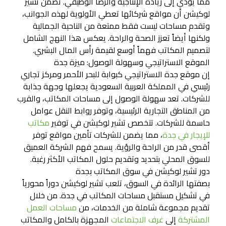
مما يؤدي إلى زيادة الإنتاجية والرضا الوظيفي. تضمن تشير
لوكيشن أن مواقع شركائها تعطي الأولوية لهذه الجوانب،
وتقدم مساحات ليست فقط ممتعة من الناحية الجمالية
ولكنها أيضاً تعزز الصحة والراحة. يعكس هذا النهج الشامل
لتصميم المكاتب فهماً أوسع لقيمة رأس المال البشري.
الموقع الاستراتيجي وسهولة الوصول: ميزة جدة
إن موقع جدة الاستراتيجي كبوابة للبحر الأحمر ومركز تجاري
رئيسي في المملكة العربية السعودية يجعلها وجهة جذابة
للشركات. تعد سهولة الوصول إلى مساحات المكاتب، والقرب
من المناطق التجارية الرئيسية، وتوفر روابط النقل عوامل
حاسمة للشركات. تتخصص تشير لوكيشن في توفير
مكاتب
للإيجار في جدة
، مما يضمن للشركات تأمين مواقع توفر
أقصى قدر من الراحة والرؤية. يسمح فهم الشركة العميق
للسوق المحلي بتحديد وتقديم حلول المكاتب الأكثر رغبة.
دور تشير لوكيشن في سوق المكاتب بجدة
بصفتها الرائدة في السوق، تلعب تشير لوكيشن دوراً محورياً
في تشكيل مستقبل مساحات المكاتب في جدة. من خلال
تقديم مجموعة شاملة من الخدمات، من
مساحات العمل
المشتركة
إلى
غرف الاجتماعات
المجهزة بالكامل والمكاتب