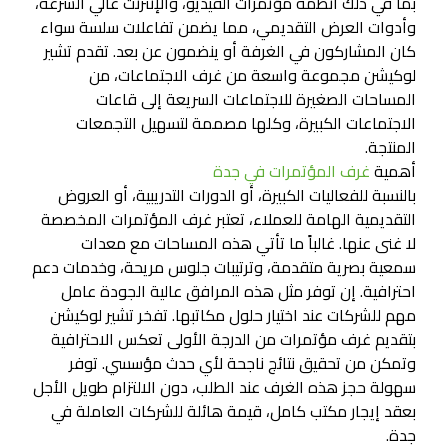
بما في ذلك أنظمة مؤتمرات الفيديو، والإنترنت عالي السرعة،
وأدوات العرض التقديمي، مما يضمن تفاعلات سلسة سواء
كان المشاركون في الغرفة أو ينضمون عن بعد. تقدم تشير
لوكيشن مجموعة واسعة من غرف الاجتماعات، من
المساحات الصغيرة للاجتماعات السريعة إلى قاعات
الاجتماعات الكبيرة، وكلها مصممة لتسهيل التجمعات
المنتجة.
أهمية
غرف المؤتمرات في جدة
بالنسبة للفعاليات الكبيرة، أو الدورات التدريبية، أو العروض
التقديمية الهامة للعملاء، تعتبر غرف المؤتمرات المخصصة
لا غنى عنها. غالباً ما تأتي هذه المساحات مع معدات
سمعية بصرية متقدمة، وترتيبات جلوس مريحة، وخدمات دعم
احترافية. إن توفر مثل هذه المرافق عالية الجودة عامل
مهم للشركات عند اختيار حلول مكاتبها. تفخر تشير لوكيشن
بتقديم غرف مؤتمرات من الدرجة الأولى تعكس الاحترافية
وتمكن من تحقيق نتائج ناجحة لأي حدث مؤسسي. توفر
سهولة حجز هذه الغرف عند الطلب، دون الالتزام طويل الأجل
بعقد إيجار مكتب كامل، قيمة هائلة للشركات العاملة في
جدة.