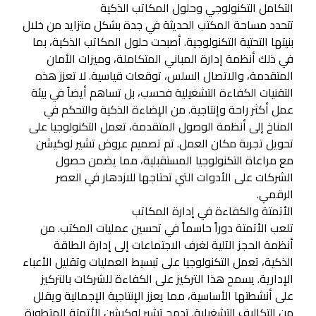
التكامل التكنولوجي وحلول المكاتب الذكية
تتحدد مساحة المكتب الحديثة في جدة بشكل متزايد من خلال
بنيتها التحتية التكنولوجية. أصبحت حلول المكاتب الذكية، بما
في ذلك أنظمة إدارة المباني المتكاملة، وميزات الأمان
المتقدمة، والاتصال السلس، توقعات قياسية. لا تعزز هذه
التقنيات الكفاءة التشغيلية فحسب، بل تساهم أيضاً في بيئة
عمل أكثر راحة وإنتاجية. من الإضاءة الذكية والتحكم في
المناخ إلى أنظمة الوصول المتقدمة، تعمل التكنولوجيا على
تحويل تجربة مكان العمل. تم تصميم عروض تشير لوكيشن
مع مراعاة التكنولوجيا المستقبلية، مما يضمن حصول
الشركات على الأدوات التي تحتاجها للازدهار في العصر
الرقمي.
الأتمتة والكفاءة في إدارة المكاتب
تلعب الأتمتة دوراً حاسماً في تحسين عمليات المكتب. من
أنظمة الحجز الآلية لغرف الاجتماعات إلى إدارة الطاقة
الذكية، تعمل التكنولوجيا على تبسيط العمليات وتقليل الأعباء
الإدارية. يسمح هذا التركيز على الكفاءة للشركات بالتركيز
على أنشطتها الأساسية، مما يعزز الإنتاجية الإجمالية ويقلل
من التكاليف التشغيلية. تدمج تشير لوكيشن الأتمتة المتطورة