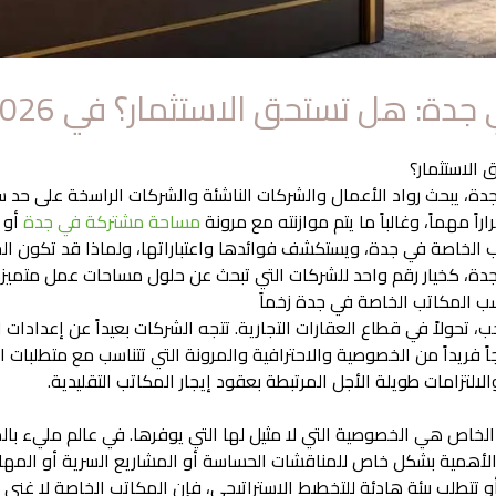
دة: هل تستحق الاستثمار؟ في 2026
الاستثمار؟
 يبحث رواد الأعمال والشركات الناشئة والشركات الراسخة على حد سواء ب
اً مهماً، وغالباً ما يتم موازنته مع مرونة
مساحة مشتركة في جدة
أو ع
 الخاصة في جدة، ويستكشف فوائدها واعتباراتها، ولماذا قد تكون الخطو
 جدة، كخيار رقم واحد للشركات التي تبحث عن حلول مساحات عمل متميزة
ب المكاتب الخاصة في جدة زخماً
 تحولاً في قطاع العقارات التجارية. تتجه الشركات بعيداً عن إعدادات ا
ً فريداً من الخصوصية والاحترافية والمرونة التي تتناسب مع متطلبات
لالتزامات طويلة الأجل المرتبطة بعقود إيجار المكاتب التقليدية.
الخاص هي الخصوصية التي لا مثيل لها التي يوفرها. في عالم مليء بال
لأهمية بشكل خاص للمناقشات الحساسة أو المشاريع السرية أو المهام الت
 تتطلب بيئة هادئة للتخطيط الاستراتيجي، فإن المكاتب الخاصة لا غنى 