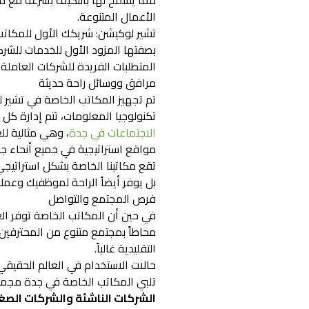
مما يسمح لها بالتكيف بسرعة مع متط
الأعمال المتنوعة.
تشير لوكيشن: شريكك الأول للمكات
بصفتها المزود الأول للخدمات للشركا
المتطلبات الفريدة للشركات العامل
مرافق ووسائل راحة حديثة
تم تجهيز المكاتب الخاصة في تشير ل
تكنولوجيا المعلومات، تتم إدارة كل
الاجتماعات في جدة
، وهي مثالية لل
مواقع استراتيجية في جميع أنحاء ج
تقع مكاتبنا الخاصة بشكل استراتيجي
بل يوفر أيضاً الراحة لموظفيك وعمل
فرص المجتمع والتواصل
في حين أن المكاتب الخاصة توفر العز
محاطاً بمجتمع متنوع من المحترفين،
التقليدية غالباً.
حالات الاستخدام في العالم الحقيقي:
تلبي المكاتب الخاصة في جدة مجمو
الشركات الناشئة والشركات الص