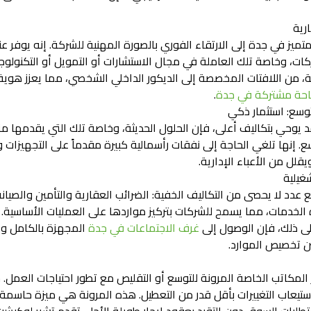
رية
في جدة إلى الارتقاء الفوري بالصورة المهنية للشركة. إنه يوفر عنوانا
ات، وخاصة تلك العاملة في مجال الاستشارات أو التمويل أو التكنولوجيا،
ية، من اللافتات المخصصة إلى الديكور الداخلي الشخصي، مما يعزز هو
حة مشتركة في جدة
.
توسع: استثمار ذكي
وحي بتكاليف أعلى، فإن الحلول الحديثة، وخاصة تلك التي يقدمها 
ع. إنها تلغي الحاجة إلى نفقات رأسمالية كبيرة مقدماً على التجهيزات و
قلل من الأعباء الإدارية.
غيلية
 عدد لا يحصى من التكاليف الخفية: الضرائب العقارية والتأمين والصيانة 
لخدمات، مما يسمح للشركات بتركيز مواردها على العمليات الأساسية. ت
لى ذلك، فإن الوصول إلى
غرف الاجتماعات في جدة
المجهزة بالكامل و
 تخصيص الموارد.
وفر المكاتب الخاصة المرونة للتوسع أو التقليص مع تطور احتياجات الع
ستيعاب التغييرات بأقل قدر من التعطيل. هذه المرونة هي ميزة حاسمة