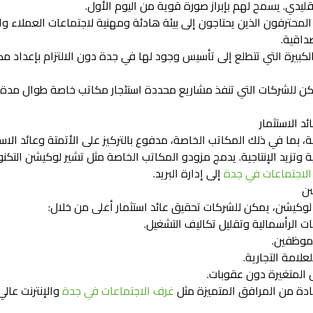
لتقليدي. يسمح لهم بإبراز صورة قوية من اليوم الأول.
لمحترفون الذين يحتاجون إلى بيئة هادئة ومهنية لاجتماعات العملاء وا
داقية.
كبيرة التي تتطلع إلى تأسيس وجود لها في جدة دون الالتزام بإعداد 
ن للشركات التي تنفذ مشاريع محددة استئجار مكاتب خاصة طوال مدة
د الاستثمار
ية وتزيد الإنتاجية. يدمج مزودو المكاتب الخاصة مثل تشير لوكيشن التك
لاجتماعات في جدة
إلى إدارة البريد.
شن
لوكيشن، يمكن للشركات تحقيق عائد استثمار أعلى من خلال:
ت الرأسمالية وتقليل تكاليف التشغيل.
لموظفين.
علامة التجارية.
 المتغيرة دون عقوبات.
ادة من المرافق المتميزة مثل
غرف الاجتماعات في جدة
والإنترنت عال