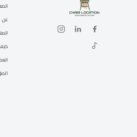
الصف
عن ا
المن
كيف
العض
اتصل 