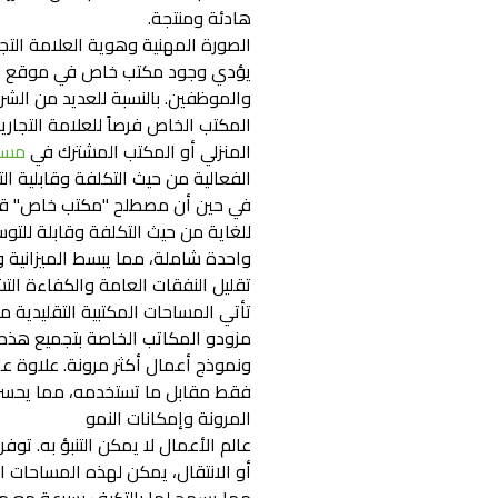
هادئة ومنتجة.
الصورة المهنية وهوية العلامة التجا
يؤدي وجود مكتب خاص في موقع متميز 
والموظفين. بالنسبة للعديد من الشرك
المكتب الخاص فرصاً للعلامة التجار
المنزلي أو المكتب المشترك في
مسا
الفعالية من حيث التكلفة وقابلية ال
في حين أن مصطلح "مكتب خاص" قد ي
للغاية من حيث التكلفة وقابلة للتوس
واحدة شاملة، مما يبسط الميزانية وي
تقليل النفقات العامة والكفاءة التش
تأتي المساحات المكتبية التقليدية مع
مزودو المكاتب الخاصة بتجميع هذه ا
ونموذج أعمال أكثر مرونة. علاوة ع
فقط مقابل ما تستخدمه، مما يحسن
المرونة وإمكانات النمو
عالم الأعمال لا يمكن التنبؤ به. ت
أو الانتقال، يمكن لهذه المساحات ا