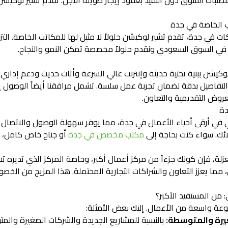
لبات السوق دون التقيد بعقود إيجار طويلة الأجل. تقدم تشير لوكيشن 
ب الخاصة في جدة
ت في جدة، تقدم تشير لوكيشن حلولاً لا مثيل لها للمكاتب الخاصة. التزام
ة في السوق السعودي ونقدم حلولاً مخصصة تمكن النمو والنجاح.
وكيشن ببنية تحتية حديثة وإنترنت عالي السرعة وأثاث حديث ودعم إدار
 التفاصيل بدقة لضمان تجربة عمل سلسة. تشمل مرافقنا أيضاً الوصول 
عروض التقديمية والتعاون.
دة
 في أرقى أحياء الأعمال في جدة، مما يوفر سهولة الوصول والاتصال ا
ائك. سواء كنت بحاجة إلى
مكتب مخصص في جدة
أو جناح خاص كامل، فإ
لة، فإن كونك جزءاً من مركز أعمال أكبر، وخاصة المركز الذي تديره تش
 مما يعزز التعاون والشراكات التجارية المحتملة. هذا المزيج من الخصو
 من المستفيد الأكبر؟
عة واسعة من الأعمال. إليك بعض الأمثلة:
غيرة والمتوسطة:
بالنسبة للمشاريع الجديدة والشركات الصغيرة والم