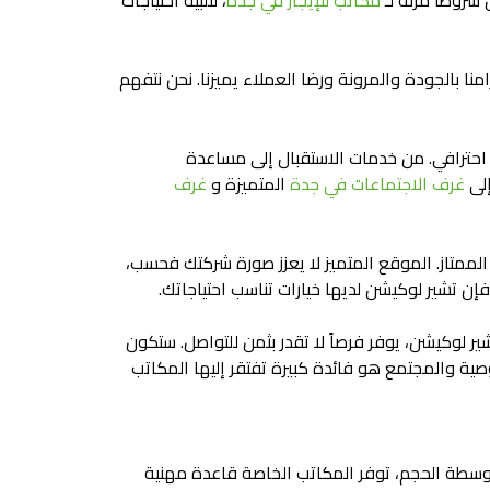
شروطاً مرنة لـ
مكاتب للإيجار في جدة
، لتلبية احتياجات
نا بالجودة والمرونة ورضا العملاء يميزنا. نحن نتفهم
ي احترافي. من خدمات الاستقبال إلى مساعدة
إلى
غرف الاجتماعات في جدة
المتميزة و
غرف
لممتاز. الموقع المتميز لا يعزز صورة شركتك فحسب،
ن تشير لوكيشن لديها خيارات تناسب احتياجاتك.
ير لوكيشن، يوفر فرصاً لا تقدر بثمن للتواصل. ستكون
صية والمجتمع هو فائدة كبيرة تفتقر إليها المكاتب
توسطة الحجم، توفر المكاتب الخاصة قاعدة مهنية