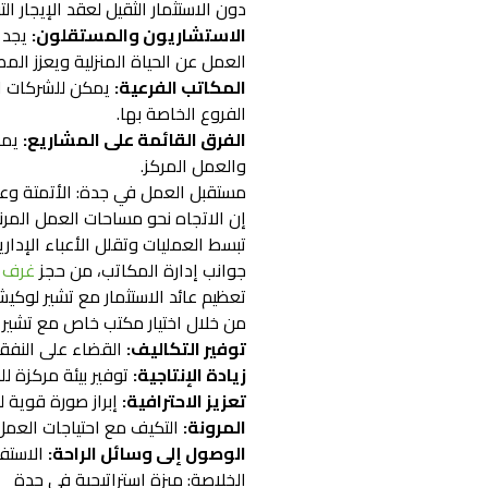
دون الاستثمار الثقيل لعقد الإيجار ا
الاستشاريون والمستقلون:
يجد ا
العمل عن الحياة المنزلية ويعزز المص
المكاتب الفرعية:
يمكن للشركات ال
الفروع الخاصة بها.
الفرق القائمة على المشاريع:
يمك
والعمل المركز.
مستقبل العمل في جدة: الأتمتة وعائ
تبسط العمليات وتقلل الأعباء الإدار
جوانب إدارة المكاتب، من حجز
غرف ا
تعظيم عائد الاستثمار مع تشير لوكي
من خلال اختيار مكتب خاص مع تشير 
توفير التكاليف:
القضاء على النفقا
زيادة الإنتاجية:
توفير بيئة مركزة ل
تعزيز الاحترافية:
إبراز صورة قوية لل
المرونة:
التكيف مع احتياجات العمل
الوصول إلى وسائل الراحة:
الاستف
الخلاصة: ميزة استراتيجية في جدة