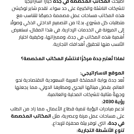
أصبحت
المكاتب المخصصة في جدة
خيارًا استراتيجيًا
للشركات الناشئة والكبيرة على حد سواء. تقدم شاير لوكيشن
هذه المكاتب مساحات عمل مصممة خصيصًا لتتناسب مع
متطلبات كل مشروع، بدءًا من التصميم الداخلي الذكي وصولًا
إلى المرونة في الخدمات الإدارية. في هذا المقال، نستعرض
أهمية هذه المكاتب في جدة، ومميزاتها، وكيفية اختيار
الأنسب منها لتحقيق أهدافك التجارية.
لماذا تُعتبر جدة مركزًا لانتشار المكاتب المخصصة؟
الموقع الاستراتيجي:
تُعد جدة بوابة المملكة العربية السعودية الاقتصادية نحو
العالم، بفضل مينائها البحري ومطارها الدولي، مما يجعلها
وجهةً مثالية للشركات المحلية والعالمية.
رؤية 2030:
تدعم مبادرات الرؤية تنمية قطاع الأعمال، مما زاد من الطلب
على مساحات عمل مرنة وعصرية، مثل
المكاتب المخصصة
في جدة
، التي توفر بيئة محفزة للإبداع.
تنوع الأنشطة التجارية: