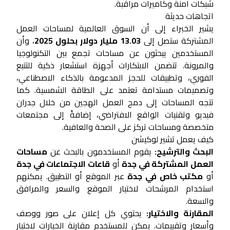
شبكات آمنة وكاميرات مراقبة.
اتجاهات حديثة
يشير الخبراء إلى أن السوق العالمية لمساحات العمل
المشتركة ستصل إلى
13.03 مليار دولار بحلول 2025
، وأن
المستخدمين يبحثون عن مساحات تجمع بين التكنولوجيا
والمرونة. تتضمن الابتكارات أجهزة استشعار ذكية للتتبع
الفوري، وتطبيقات للحجز المدعومة بالذكاء الاصطناعي،
وتصميمات مستدامة تعتمد على الطاقة الشمسية. كما
تتجه المساحات إلى دمج العمل الهجين من خلال جدران
فيديو وتقنيات الواقع الافتراضي، إضافةً إلى مجتمعات
متخصصة ومساحات تركز على الصحة والعافية.
كيف يعمل تشير لوكيشن
البحث والترشيح:
يقوم المستخدمون بالبحث عن
مساحات
العمل المشتركة في جدة
أو
قاعات الاجتماعات في جدة
أو
مكتب خاص في جدة
عبر الموقع أو التطبيق. يمكنهم
استخدام المرشحات لاختيار الموقع والسعر والمرافق
والسعة.
المقارنة والاختيار:
يحتوي كل إعلان على صور ووصف
وأسعار وتقييمات. يمكن للمستخدم مقارنة الخيارات لاختيار