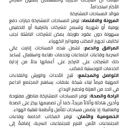
الأكثر استخداماً.
فوائد المساحات المشتركة
المرونة والاقتصاد:
توفر المساحات المشتركة خيارات دفع
يومية أو شهرية وتسمح للشركات بالترقية أو التخفيض
بسهولة دون عقود طويلة. يمكن للشركات الناشئة تجنب
تكاليف تجهيز المكتب وفواتير الكهرباء.
المرافق والدعم:
تشمل هذه المساحات إنترنت عالي
السرعة وقاعات اجتماعات وخدمات طباعة واستقبال. يُساعد
ذلك الشركات على التركيز على أعمالها بدلاً من إدارة
الخدمات اللوجستية للمكتب.
التواصل والمجتمع:
تتيح الأحداث والورش واللقاءات
المهنية فرصاً لبناء شبكة علاقات. يساهم المجتمع الداعم
في الحد من العزلة وتحفيز الإبداع.
الراحة والصحة:
توفر المساحات المشتركة مناطق مفتوحة
وأخرى هادئة وأثاثاً مريحاً، كما أن تصميمها يركز على الصحة
والعافية؛ إذ يتضمن مساحات للتأمل وأنظمة لتنقية الهواء.
الخصوصية والأمان:
توفر المكاتب الخاصة وقاعات
الاجتماعات الأمن اللازم للاجتماعات السرية، إضافةً إلى