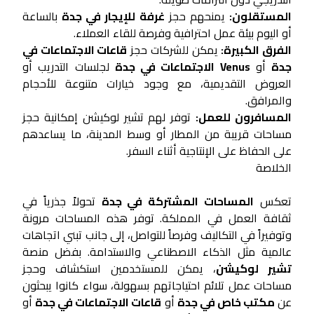
المستقلون:
يمنحهم حجز
غرفة للإيجار في جدة
بالساعة
أو اليوم بيئة عمل احترافية وفرصة للقاء العملاء.
الفرق الكبيرة:
يمكن للشركات حجز
قاعات الاجتماعات في
جدة
أو
Venus الاجتماعات في جدة
لجلسات التدريب أو
العروض التقديمية، مع وجود خيارات متنوعة للأحجام
والمرافق.
المسافرون للعمل:
توفر لهم تشير لوكيشن إمكانية حجز
مساحات قريبة من المطار أو وسط المدينة، ما يساعدهم
على الحفاظ على الإنتاجية أثناء السفر.
الخلاصة
تعكس
المساحات المشتركة في جدة
تحولاً جذرياً في
ثقافة العمل في المملكة. توفر هذه المساحات مرونة
وتوفيراً في التكاليف وفرصاً للتواصل، إلى جانب تبني اتجاهات
عالمية مثل الذكاء الاصطناعي والاستدامة. بفضل منصة
تشير لوكيشن
، يمكن للمستخدمين استكشاف وحجز
مساحات عمل تلائم احتياجاتهم بسهولة، سواء كانوا يبحثون
عن
مكتب خاص في جدة
أو
قاعات الاجتماعات في جدة
أو