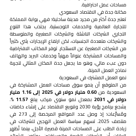
مساحات عمل احترافية.
مكانة جدة في الاقتصاد السعودي
تعتبر جدة أكثر من مجرد مدينة ساحلية؛ فهي بوابة المملكة
للتجارة العالمية والخدمات اللوجستية. يجتذب هذا التنوع
التجاري الشركات الناشئة والشركات الصغيرة والمتوسطة
والشركات متعددة الجنسيات، لكن ارتفاع الإيجارات يثني كثيراً
من الشركات الصغيرة عن الاستئجار. توفر المكاتب الافتراضية
والمساحات المشتركة عنواناً مهنياً وخدمات البريد والهاتف
دون عبء مالي، وهو ما يجعل جدة المكان المثالي لتجربة
نماذج العمل المرنة.
نمو العمل المشترك في السعودية
من المتوقع أن ينمو سوق مساحات العمل المشتركة في
السعودية من
0.60 مليار دولار في 2025 إلى 1.16 مليار
دولار في 2031
بمعدل نمو سنوي مركب يبلغ
11.57 %
.
يشجع برنامج رؤية 2030 وتنويع الاقتصاد على إنشاء حاضنات
ومُسرِّعات؛ إذ وصل عدد المواقع المرخصة إلى 273 في
منتصف 2025. تسهم سياسة العمل الهجين للشركات في
زيادة الطلب على المساحات المرنة قصيرة الأجل، بينما تُظهر
البيانات أن الشركات الكبيرة والمستقلين يمثلون الشرائح