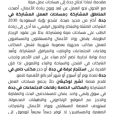
مقدمة: لماذا تحتاج جدة إلى مساحات عمل مرنة
مع التحول نحو العمل عن بُعد وروح ريادة الأعمال، أصبحت
المناطق المشتركة
و
مساحات العمل المشتركة في
جدة
أكثر من مجرد صيحة. تشجع رؤية السعودية 2030
الشركات الناشئة والابتكار والتحول الرقمي، ما أدى إلى زيادة
الطلب على مساحات مرنة ومشتركة. بدلاً من عقود الإيجار
الطويلة، يفضل رواد الأعمال والمستقلون والمسافرون
للعمل مكاتب مجهزة بعضوية شهرية تشمل المكاتب
وقاعات الاجتماعات والإنترنت والمرافق المشتركة. وتُعد
جدة بوابة تجارية تضم أكبر ميناء على البحر الأحمر وتجذب
الشركات في الشحن والسياحة والبناء والتمويل. لذا فإن
القدرة على
استئجار غرفة في جدة
أو حجز
مكتب خاص في
جدة
لمدة يوم أو أسبوع أو شهر أمر بالغ الأهمية للنمو.
تقدم منصة
تشير لوكيشن
حلاً يجمع مساحات العمل
المشتركة و
المكاتب الخاصة
و
قاعات الاجتماعات في جدة
في سوق رقمي واحد. يمكن للمستخدمين البحث والمقارنة
والحجز عبر الموقع الإلكتروني والتطبيقات المحمولة.
تستهدف المنصة المستقلين ورواد الأعمال والشركات
الصغيرة والمسافرين؛ إذ توفر جسراً سريعاً للوصول إلى