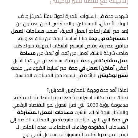
إنتاجيتك مع منصة تشير لوكيشن
شهدت جدة في السنوات الأخيرة تحولاً لافتاً كمركز جاذب
للرواد الأعمال، المستقلين، والمحترفين الذين يعملون عن
بُعد. مع انتشار نماذج العمل المرنة، أصبحت
مساحات العمل
المشتركة في جدة
خياراً أساسياً للبحث عن بيئات تعاونية،
مرافق عصرية، وفرص لتوسيع الشبكات المهنية. سواء كنت
صاحب شركة ناشئة، تعمل عن بُعد، أو تبحث عن
مساحة
عمل مشتركة في جدة
لفريقك، سنستعرض في هذا الدليل
أفضل
أماكن العمل في جدة
، مع تسليط الضوء على منصة
تشير لوكيشن
الرائدة في تبسيط حجز المساحات المناسبة.
لماذا تُعد جدة وجهة للمحترفين الحديثين؟
تمتلك جدة مكانة استراتيجية كعاصمة اقتصادية للمملكة،
مدعومة برؤية 2030 التي تعزز التحول نحو الاقتصاد الرقمي
والابتكار. نتيجة لذلك، انتشرت
مساحات العمل المشتركة
في جدة
التي تلبي احتياجات متنوعة: من المكاتب الخاصة إلى
المساحات المفتوحة وقاعات الاجتماعات. هذه الأماكن لا
توفر المرونة والتكلفة الميسورة فحسب، بل تُنمي روح