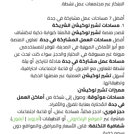
الابتكار عبر مجتمعات عمل نشطة.
أفضل 7 مساحات عمل مشتركة في جدة
1.
مساحات تشير لوكيشن الشريكة
تتصدر منصة
تشير لوكيشن
قائمتنا كبوابة ذكية لاكتشاف
أفضل
مساحات العمل المشتركة في جدة
. تعاون المنصة
مع أبرز الأماكن المهنية في المدينة، لتوفر للمستخدمين
مرونة غير مسبوقة في الاختيار والحجز. سواء كنت تبحث عن
مساحة عمل مشتركة في جدة
هادئة للتركيز، أو بيئة
نشطة للتعاون مع الفريق، أو قاعة اجتماعات احترافية،
تُسهل
تشير لوكيشن
العملية عبر منصتها الذكية
وتطبيقاتها.
مميزات تشير لوكيشن:
مساحات موثوقة:
وصول إلى شبكة من
أماكن العمل
في جدة
المُختارة بعناية للفرق والأفراد.
حجز فوري:
احجز مكتباً، مساحة عمل، أو قاعة اجتماعات
مباشرة عبر
الموقع الإلكتروني
أو التطبيقات (
أندرويد
|
آيفون
).
شفافية التكلفة:
قارن الأسعار والمرافق والمواقع دون
رسوم خفية.