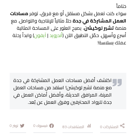
ختاماً
سواء كنت تعمل بشكل مستقل أو مع فريق، توفر
مساحات
العمل المشتركة في جدة
حلاً مثالياً للإنتاجية والتواصل. مع
منصة
تشير لوكيشن
، يصبح العثور على المساحة المثالية
أسرع وأسهل. حمّل التطبيق الآن (
أندرويد
|
آيفون
) وابدأ رحلة
عملك بسلاسة!
اكتشف أفضل مساحات العمل المشتركة في جدة
مع منصة تشير لوكيشن! استفد من مساحات العمل
المرنة، المرافق الحديثة، وأفضل أماكن العمل في
جدة للرواد المحترفين وفرق العمل عن بُعد.
فيسبوك
0
تويتر
0
المشاركات
0
المشاهدات
83