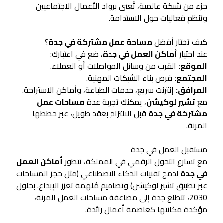
جزء من شبكة عالمية، تُعنى برواد الأعمال الاجتماعيين
وتنظم فعاليات حول الاستدامة.
كيف تختار أفضل
مساحة عمل مشتركة في جدة
؟
عند اختيار
أماكن العمل في جدة
، ضع في اعتبارك:
الموقع:
القرب من وسائل المواصلات أو العملاء.
المجتمع:
فرص بناء الشبكات المهنية.
المرافق:
إنترنت سريع، خدمات الطباعة، وأماكن الاستراحة.
مع
تشير لوكيشن
، يمكنك تجربة عدة
مساحات عمل
مشتركة في جدة
قبل الالتزام بعقد طويل، عبر خططها
المرنة.
مستقبل العمل في جدة
مع تسارع التحول الرقمي في المملكة، تتطور
أماكن العمل
في جدة
لدمج تقنيات الذكاء الاصطناعي (مثل حجز المساحات
عبر تطبيق تشير لوكيشن) وتصاميم مُلهمة تعزز الإبداع. بحلول
2030، تتطلع جدة إلى مضاعفة مساحات العمل المرنة،
مؤكدة مكانتها كعاصمة أعمال رائدة.