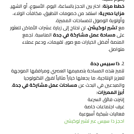
خطط مرنة:
اختر بين الحجز بالساعة، اليوم، الأسبوع، أو الشهر.
مزايا حصرية:
استفد من خصومات التطبيق، مكافآت الولاء،
وأولوية الوصول للمساحات المميزة.
مع
تشير لوكيشن
، لن تحتاج إلى زيارة عشرات الأماكن للعثور
على
مساحة عمل مشتركة في جدة
المناسبة. تجمع
المنصة أفضل الخيارات مع صور، تقييمات، ودعم عملاء
متواصل.
2.
ذا سبيس جدة
تتميز هذه المساحة بتصميمها العصري ومرافقها الموجهة
لتعزيز الإنتاجية، ما يجعلها خياراً مثالياً لفرق التكنولوجيا
والمبدعين في البحث عن
مساحات عمل مشتركة في جدة
.
أبرز المميزات:
إنترنت فائق السرعة
غرف اجتماعات خاصة
فعاليات شبكية أسبوعية
احجز ذا سبيس عبر تشير لوكيشن