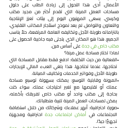
الأعمال. أدى هذا التحول إلى زيادة الطلب على حلول
مساحات العمل المرنة التي تقدم أكثر من مجرد مكتب
وكرسي. يسعى المهنيون اليوم إلى بيئات تعزز الإنتاجية
والتعاون والتواصل. لم يعد نموذج استئجار المكاتب التقليدي،
بالتزاماته طويلة الأجل وتكاليفه العامة المرتفعة، حلاً يناسب
الجميع. هذا هو المكان الذي يتجلى فيه جاذبية الحصول على
مكتب خاص في جدة
على أساس مرن.
لماذا تختار مساحة عمل مرنة؟
الفعالية من حيث التكلفة:
ادفع فقط مقابل المساحة التي
•
تحتاجها، عندما تحتاجها. هذا يلغي العبء المالي للإيجارات
طويلة الأجل وفواتير الخدمات وتكاليف الصيانة.
المرونة وقابلية التوسع:
يمكنك بسهولة توسيع مساحة
•
عملك أو تقليصها مع تغير احتياجات عملك. سواء كنت
بحاجة إلى مكتب واحد أو مكتب خاص لفريقك بأكمله،
يمكن لمساحات العمل المرنة تلبية متطلباتك.
صورة احترافية:
أبهر عملاءك وشركائك من خلال استضافة
•
الاجتماعات في
أماكن اجتماعات جدة
احترافية ومجهزة
تجهيزًا جيدًا.
فرص التواصل:
تجمع
مساحات العمل المشتركة في جدة