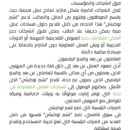
فرق الشركات والمؤسسات
تتبنى الشركات الكبيرة بشكل متزايد نماذج عمل هجينة، حيث
يقسم الموظفون وقتهم بين المنزل والمكتب. تدعم "تشير
لوكيشن" هذا الاتجاه من خلال تقديم حلول مساحات عمل
مرنة يمكن حجزها عند الطلب. يمكن لفرق الشركات حجز
أماكن اجتماعات جدة
للعروض التقديمية المهمة أو الدورات
التدريبية أو ورش العمل التعاونية دون الالتزام بالحفاظ على
مساحة مكتبية دائمة.
العاملون عن بعد والبدو الرقميون
أدى صعود العمل عن بعد إلى خلق فئة جديدة من المهنيين
الذين يعملون من أي مكان. بالنسبة للعاملين عن بعد والبدو
الرقميين الذين يمرون عبر جدة، تقدم "تشير لوكيشن" الحل
الأمثل. يمكنهم الوصول إلى
مساحات العمل المشتركة في
جدة
التي توفر إنترنت موثوقًا به وبيئات احترافية وفرصًا
للتواصل مع المهنيين المحليين.
الميزات الرئيسية التي تميز تشير لوكيشن
في سوق تنافسي، تميز "تشير لوكيشن" نفسها من خلال
العديد من الميزات الرئيسية التي تعزز تجربة المستخدم وتقدم
قيمة استثنائية.