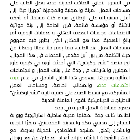
في المحور التجاري الصاخب لمدينة جدة، وصل الطلب على
مساحات العمل المرنة والمهنية والمجهزة تجهيزًا جيدًا إلى
أعلى مستوياته على الإطلاق. سواء كنت مستقلاً أو شركة
ناشئة أو مؤسسة قائمة، فإن الحاجة إلى بيئة مواتية
للاجتماعات وجلسات العصف الذهني والعمليات اليومية أمر
بالغ الأهمية. هذا هو المكان الذي يظهر فيه مفهوم
مساحات العمل عند الطلب، مما يوفر حلاً عمليًا وفعالاً من
حيث التكلفة. من بين أبرز مقدمي الخدمات في هذا المجال،
تبرز منصة "تشير لوكيشن"، التي أحدثت ثورة في كيفية عثور
المهنيين والشركات في جدة على بيئات العمل والاجتماعات
المثالية وحجزها. سيغوص هذا الدليل الشامل في عالم
غرف
اجتماعات جدة
، والمكاتب الخاصة، ومساحات العمل
المشتركة، مع تسليط الضوء على كيفية تلبية "تشير لوكيشن"
للاحتياجات الديناميكية للقوى العاملة الحديثة.
صعود مساحات العمل المرنة في جدة
لطالما كانت جدة، بصفتها مدينة ساحلية استراتيجية وبوابة
للحجاج إلى مدينتي مكة والمدينة المقدستين، مركزًا للتجارة
والابتكار. يتطور المشهد الاقتصادي للمدينة بسرعة، مع
ازدهار الشركات الناشئة وتزايد أعداد العاملين عن بعد ورجال