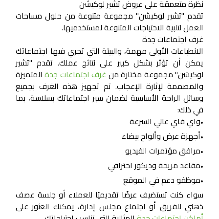
نظرة متعمقة على عروض تشير لوكيشن
تقدم "تشير لوكيشن" مجموعة متنوعة من حلول مساحات
العمل لتلبية الاحتياجات المتنوعة لمستخدميها.
غرف اجتماعات جدة
الانطباعات الأولى مهمة، والبيئة التي تجري فيها اجتماعاتك
يمكن أن تؤثر بشكل كبير على نتائج عملك. تقدم "تشير
لوكيشن" مجموعة مختارة من
غرف اجتماعات جدة
المتميزة
والمصممة لإثارة الإعجاب. تم تجهيز هذه الغرف بجميع
وسائل الراحة الأساسية لضمان سير اجتماعاتك بسلاسة، بما
في ذلك:
واي فاي عالي السرعة
•
أجهزة عرض وألواح بيضاء
•
مرافق مؤتمرات الفيديو
•
مقاعد مريحة وديكور احترافي
•
موظفو دعم في الموقع
•
سواء كنت تستضيف عرضًا تقديميًا للعملاء أو جلسة عصف
ذهني للفريق أو اجتماع مجلس إدارة، يمكنك العثور على
أماكن اجتماعات جدة
المثالية التي تناسب احتياجاتك.