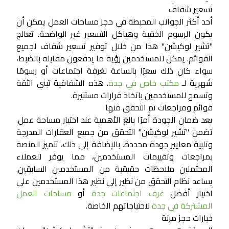
تسعير شفاف
أحد أكثر الجوانب المحبطة في حجز مساحات العمل يمكن أن
يكون الرسوم الخفية وهياكل التسعير غير الواضحة. تعالج
"تشير لوكيشن" هذا من خلال توفير تسعير شفاف لجميع
القوائم. يمكن للمستخدمين رؤية ما يدفعون مقابله بالضبط،
سواء كان ذلك سعرًا بالساعة لغرفة اجتماعات أو رسومًا
شهرية لـ
مكتب خاص في جدة
. هذه الشفافية تبني الثقة
وتسمح للمستخدمين باتخاذ قرارات مستنيرة.
قوائم ومراجعات تم التحقق منها
يعد ضمان الجودة أمرًا بالغ الأهمية عند اختيار مساحة عمل.
تضمن "تشير لوكيشن" التحقق من جميع العقارات المدرجة
وتلبية معايير جودة محددة. بالإضافة إلى ذلك، تتميز المنصة
بمراجعات وتقييمات المستخدمين، مما يوفر للعملاء
المحتملين ملاحظات حقيقية من المستخدمين السابقين.
يساعد نظام التحقق من نظير إلى نظير هذا المستخدمين على
اختيار أفضل
غرف اجتماعات جدة
أو
مساحات العمل
المشتركة في جدة
لاحتياجاتهم الخاصة.
خيارات حجز مرنة