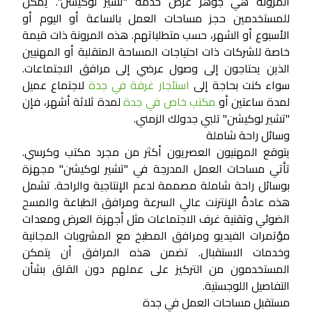
المرونة هي جوهر عرض خدمة "تشير لوكيشن". يمكن
للمستخدمين حجز مساحات العمل بالساعة أو اليوم أو
الأسبوع أو الشهر، حسب متطلباتهم. هذه المرونة ذات قيمة
خاصة للشركات ذات احتياجات المساحة المتقلبة أو المهنيين
الذين يحتاجون إلى وصول عرضي إلى مرافق الاجتماعات.
سواء كنت بحاجة إلى
استئجار غرفة في جدة
لاجتماع عميل
لمدة ساعتين أو
مكتب خاص في جدة
لمدة ثلاثة أشهر، فإن
"تشير لوكيشن" تلبي جدولك الزمني.
وسائل راحة شاملة
يتوقع المهنيون العصريون أكثر من مجرد مكتب وكرسي.
تأتي مساحات العمل المدرجة في "تشير لوكيشن" مجهزة
بوسائل راحة شاملة مصممة لدعم الإنتاجية والراحة. تشمل
هذه عادةً الإنترنت عالي السرعة ومرافق الطباعة والمسح
الضوئي وتقنية غرف الاجتماعات مثل أجهزة العرض ومعدات
مؤتمرات الفيديو ومرافق المطبخ مع المشروبات المجانية
وخدمات الاستقبال. تضمن هذه المرافق أن يتمكن
المستخدمون من التركيز على عملهم دون القلق بشأن
التفاصيل اللوجستية.
مستقبل مساحات العمل في جدة