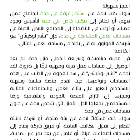
الحجز بسهولة.
سواء كنت تبحث عن
استئجار غرفة في جدة
لاجتماع عميل
مهم، أو تحتاج إلى
مكتب خاص في جدة
لتأسيس وجود
عملك، أو ترغب في الانضمام إلى المجتمع النابض بالحياة في
مساحات العمل المشتركة في جدة
، فإن "تشير لوكيشن" هو
شريكك الموثوق به في إيجاد حل مساحة العمل المثالي.
الخاتمة
في مدينة ديناميكية وسريعة الخطى مثل جدة، لم يعد
الوصول إلى مساحات عمل مرنة ومهنية ترفًا بل ضرورة. لقد
نجحت "تشير لوكيشن" في سد الفجوة بين الطلب على هذه
المساحات وتوافرها، حيث تقدم منصة سلسة وسهلة
الاستخدام للعثور على بيئات العمل والاجتماعات المثالية
وحجزها. إن التزام المنصة بالجودة والشفافية ورضا
المستخدمين يجعلها الحل الأمثل لأي شخص يبحث عن حلول
مساحات عمل في جدة.
سواء كنت مستقلاً تبحث عن بيئة منتجة، أو شركة ناشئة
تتطلع إلى تقليل التكاليف العامة، أو فريق شركة يحتاج إلى
مساحات اجتماعات مرنة، أو عامل عن بعد يمر عبر المدينة،