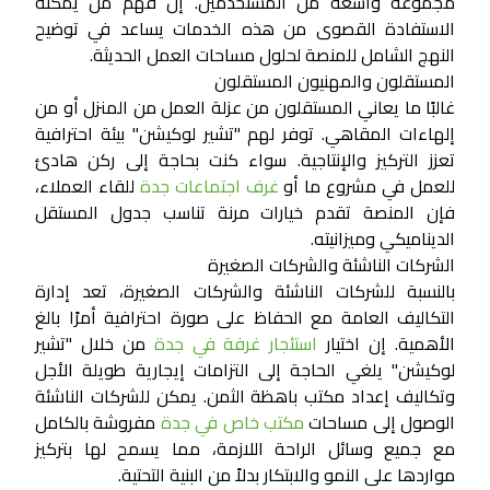
مجموعة واسعة من المستخدمين. إن فهم من يمكنه
الاستفادة القصوى من هذه الخدمات يساعد في توضيح
النهج الشامل للمنصة لحلول مساحات العمل الحديثة.
المستقلون والمهنيون المستقلون
غالبًا ما يعاني المستقلون من عزلة العمل من المنزل أو من
إلهاءات المقاهي. توفر لهم "تشير لوكيشن" بيئة احترافية
تعزز التركيز والإنتاجية. سواء كنت بحاجة إلى ركن هادئ
للعمل في مشروع ما أو
غرف اجتماعات جدة
للقاء العملاء،
فإن المنصة تقدم خيارات مرنة تناسب جدول المستقل
الديناميكي وميزانيته.
الشركات الناشئة والشركات الصغيرة
بالنسبة للشركات الناشئة والشركات الصغيرة، تعد إدارة
التكاليف العامة مع الحفاظ على صورة احترافية أمرًا بالغ
الأهمية. إن اختيار
استئجار غرفة في جدة
من خلال "تشير
لوكيشن" يلغي الحاجة إلى التزامات إيجارية طويلة الأجل
وتكاليف إعداد مكتب باهظة الثمن. يمكن للشركات الناشئة
الوصول إلى مساحات
مكتب خاص في جدة
مفروشة بالكامل
مع جميع وسائل الراحة اللازمة، مما يسمح لها بتركيز
مواردها على النمو والابتكار بدلاً من البنية التحتية.