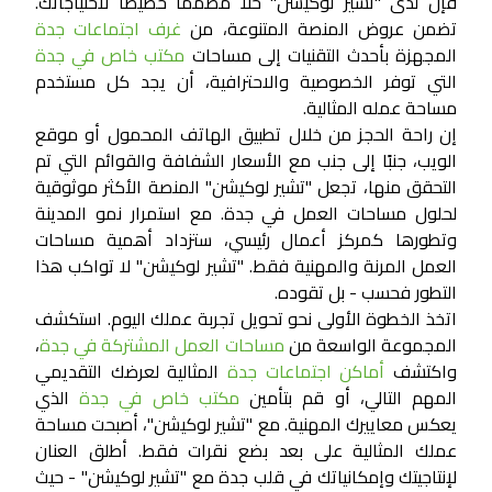
فإن لدى "تشير لوكيشن" حلاً مصممًا خصيصًا لاحتياجاتك.
تضمن عروض المنصة المتنوعة، من
غرف اجتماعات جدة
المجهزة بأحدث التقنيات إلى مساحات
مكتب خاص في جدة
التي توفر الخصوصية والاحترافية، أن يجد كل مستخدم
مساحة عمله المثالية.
إن راحة الحجز من خلال تطبيق الهاتف المحمول أو موقع
الويب، جنبًا إلى جنب مع الأسعار الشفافة والقوائم التي تم
التحقق منها، تجعل "تشير لوكيشن" المنصة الأكثر موثوقية
لحلول مساحات العمل في جدة. مع استمرار نمو المدينة
وتطورها كمركز أعمال رئيسي، ستزداد أهمية مساحات
العمل المرنة والمهنية فقط. "تشير لوكيشن" لا تواكب هذا
التطور فحسب - بل تقوده.
اتخذ الخطوة الأولى نحو تحويل تجربة عملك اليوم. استكشف
المجموعة الواسعة من
مساحات العمل المشتركة في جدة
،
واكتشف
أماكن اجتماعات جدة
المثالية لعرضك التقديمي
المهم التالي، أو قم بتأمين
مكتب خاص في جدة
الذي
يعكس معاييرك المهنية. مع "تشير لوكيشن"، أصبحت مساحة
عملك المثالية على بعد بضع نقرات فقط. أطلق العنان
لإنتاجيتك وإمكانياتك في قلب جدة مع "تشير لوكيشن" - حيث