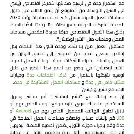
مع استمرار جدة في ترسيخ مكانتها كمركز اقتصادي رئيسي
في الشرق الأوسط، من المتوقع أن ينمو الطلب على حلول
مساحات العمل المرنة بشكل كبير. تجذب مبادرات رؤية 2030
للمدينة الشركات الدولية وتعزز نظامًا بيئيًا رياديًا نابضًا بالحياة.
يخلق هذا التحول الاقتصادي فرصًا جديدة لمقدمي مساحات
العمل ومنصات مثل "تشير لوكيشن".
مستقبل العمل مرن بلا شك، وجدة تتبنى هذا الاتجاه بكل
إخلاص. يسعى المزيد من المهنيين إلى تحقيق التوازن بين
العمل والحياة، وتدرك الشركات فوائد ترتيبات العمل المرنة.
"تشير لوكيشن" في وضع جيد لدعم هذا التطور من خلال
توسيع شبكتها باستمرار من
غرف اجتماعات جدة
وخيارات
مكتب خاص في جدة
و
مساحات العمل المشتركة في جدة
.
البدء مع تشير لوكيشن
إن بدء رحلتك مع "تشير لوكيشن" أمر مباشر وسهل
الاستخدام. ما عليك سوى زيارة موقع الويب الخاص بهم أو
تنزيل تطبيق الهاتف المحمول الخاص بهم من
Android
أو
iOS
. قم بإنشاء حساب وتصفح مساحات العمل المتاحة في
جدة وقم بإجراء حجزك الأول. يضمن تصميم المنصة البديهي
أنه حتى المستخدمين لأول مرة يمكنهم التنقل في عملية