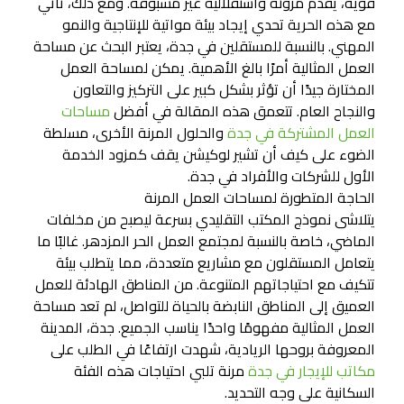
قوية، يقدم مرونة واستقلالية غير مسبوقة. ومع ذلك، تأتي
مع هذه الحرية تحدي إيجاد بيئة مواتية للإنتاجية والنمو
المهني. بالنسبة للمستقلين في جدة، يعتبر البحث عن مساحة
العمل المثالية أمرًا بالغ الأهمية. يمكن لمساحة العمل
المختارة جيدًا أن تؤثر بشكل كبير على التركيز والتعاون
والنجاح العام. تتعمق هذه المقالة في أفضل
مساحات
العمل المشتركة في جدة
والحلول المرنة الأخرى، مسلطة
الضوء على كيف أن تشير لوكيشن يقف كمزود الخدمة
الأول للشركات والأفراد في جدة.
الحاجة المتطورة لمساحات العمل المرنة
يتلاشى نموذج المكتب التقليدي بسرعة ليصبح من مخلفات
الماضي، خاصة بالنسبة لمجتمع العمل الحر المزدهر. غالبًا ما
يتعامل المستقلون مع مشاريع متعددة، مما يتطلب بيئة
تتكيف مع احتياجاتهم المتنوعة. من المناطق الهادئة للعمل
العميق إلى المناطق النابضة بالحياة للتواصل، لم تعد مساحة
العمل المثالية مفهومًا واحدًا يناسب الجميع. جدة، المدينة
المعروفة بروحها الريادية، شهدت ارتفاعًا في الطلب على
مكاتب للإيجار في جدة
مرنة تلبي احتياجات هذه الفئة
السكانية على وجه التحديد.