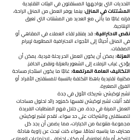
التحديات التي يواجهها المستقلون في البيئات التقليدية
المشتتات في المنزل:
بينما يوفر العمل من المنزل الراحة،
فإنه غالبًا ما يأتي مع العديد من المشتتات التي تعيق
الإنتاجية.
نقص الاحترافية:
قد يفتقر لقاء العملاء في المقاهي أو
في المنزل أحيانًا إلى الأجواء الاحترافية المطلوبة لإبرام
الصفقات.
العزلة:
يمكن أن يكون العمل الحر رحلة فردية. يمكن أن
يؤدي غياب الزملاء إلى الشعور بالعزلة ونقص الحافز.
التكاليف العامة المرتفعة:
غالبًا ما يكون استئجار مساحة
مكتبية تقليدية باهظ التكلفة بالنسبة للمستقلين الأفراد أو
الفرق الصغيرة.
تشير لوكيشن: شريكك الأول في جدة
لقد أثبتت تشير لوكيشن نفسها كمزود رائد لحلول مساحات
العمل المرنة في جدة. من خلال فهم المتطلبات الفريدة
للمستقلين والشركات على حد سواء، تقدم تشير لوكيشن
مجموعة متنوعة من الخيارات، مما يضمن أن يجد كل
محترف ما يناسبه تمامًا. سواء كنت تبحث عن زاوية هادئة
للتركيز، أو بيئة تعاونية، أو مكان احترافي لاجتماعات العملاء،