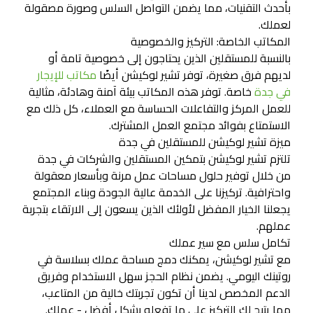
بأحدث التقنيات، مما يضمن التواصل السلس وصورة مصقولة
لعملك.
المكاتب الخاصة: التركيز والخصوصية
بالنسبة للمستقلين الذين يحتاجون إلى خصوصية تامة أو
لديهم فرق صغيرة، توفر تشير لوكيشن أيضًا
مكاتب للإيجار
في جدة
خاصة. توفر هذه المكاتب بيئة آمنة وهادئة، مثالية
للعمل المركز والتفاعلات الحساسة مع العملاء، كل ذلك مع
الاستمتاع بفوائد مجتمع العمل المشترك.
ميزة تشير لوكيشن للمستقلين في جدة
تلتزم تشير لوكيشن بتمكين المستقلين والشركات في جدة
من خلال توفير حلول مساحات عمل مرنة وبأسعار معقولة
واحترافية. تركيزنا على الخدمة عالية الجودة وبناء المجتمع
يجعلنا الخيار المفضل لأولئك الذين يسعون إلى الارتقاء بتجربة
عملهم.
تكامل سلس مع سير عملك
مع تشير لوكيشن، يمكنك دمج مساحة عملك بسلاسة في
روتينك اليومي. يضمن نظام الحجز سهل الاستخدام وفريق
الدعم المخصص لدينا أن تكون تجربتك خالية من المتاعب،
مما يتيح لك التركيز على ما تفعله بشكل أفضل - عملك.