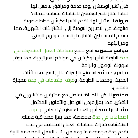
فإن تشير لوكيشن يوفر خدمة ومرافق لا مثيل لها.
لماذا تختار تشير لوكيشن لاحتياجات مساحة عملك؟
مرونة لا مثيل لها:
تقدم تشير لوكيشن خطط عضوية
متنوعة، من التصاريح اليومية إلى الاشتراكات الشهرية، مما
يسمح للمستقلين باختيار ما يناسب جدولهم الزمني
وميزانيتهم.
مواقع متميزة:
تقع جميع
مساحات العمل المشتركة في
جدة
التابعة لتشير لوكيشن في مواقع استراتيجية، مما يوفر
سهولة الوصول والراحة.
مرافق حديثة:
استمتع بالإنترنت عالي السرعة، والأثاث
الحديث، وخدمات الطباعة، و
غرف اجتماعات في جدة
مجهزة
بالكامل.
مجتمع نابض بالحياة:
تواصل مع محترفين متشابهين في
التفكير، مما يعزز فرص التواصل والتعاون المحتمل.
بيئة احترافية:
أبهر العملاء بعنوان احترافي و
غرف
اجتماعات في جدة
مخصصة، مما يعزز مصداقية عملك.
استكشاف خيارات مساحات العمل المختلفة في جدة
تقدم جدة مجموعة متنوعة من بيئات العمل المصممة لتلبية