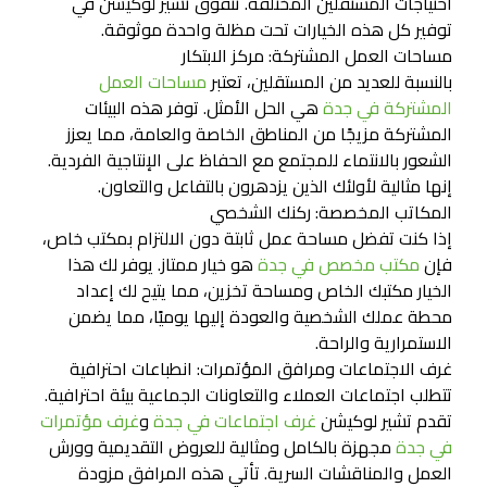
احتياجات المستقلين المختلفة. تتفوق تشير لوكيشن في
توفير كل هذه الخيارات تحت مظلة واحدة موثوقة.
مساحات العمل المشتركة: مركز الابتكار
بالنسبة للعديد من المستقلين، تعتبر
مساحات العمل
المشتركة في جدة
هي الحل الأمثل. توفر هذه البيئات
المشتركة مزيجًا من المناطق الخاصة والعامة، مما يعزز
الشعور بالانتماء للمجتمع مع الحفاظ على الإنتاجية الفردية.
إنها مثالية لأولئك الذين يزدهرون بالتفاعل والتعاون.
المكاتب المخصصة: ركنك الشخصي
إذا كنت تفضل مساحة عمل ثابتة دون الالتزام بمكتب خاص،
فإن
مكتب مخصص في جدة
هو خيار ممتاز. يوفر لك هذا
الخيار مكتبك الخاص ومساحة تخزين، مما يتيح لك إعداد
محطة عملك الشخصية والعودة إليها يوميًا، مما يضمن
الاستمرارية والراحة.
غرف الاجتماعات ومرافق المؤتمرات: انطباعات احترافية
تتطلب اجتماعات العملاء والتعاونات الجماعية بيئة احترافية.
تقدم تشير لوكيشن
غرف اجتماعات في جدة
و
غرف مؤتمرات
في جدة
مجهزة بالكامل ومثالية للعروض التقديمية وورش
العمل والمناقشات السرية. تأتي هذه المرافق مزودة