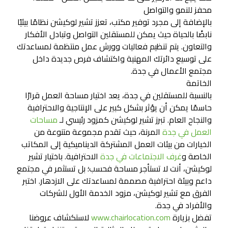
محفز للنمو والتواصل
بالإضافة إلى مجرد توفير مكتب، تعزز تشير لوكيشن نظامًا بيئيًا
نابضًا بالحياة حيث يمكن للمستقلين التواصل وتبادل الأفكار
والتعاون. يتم تنظيم فعاليات وورش عمل منتظمة لمساعدتك
على توسيع دائرتك المهنية واكتشاف فرص جديدة داخل
مجتمع الأعمال في جدة.
الخاتمة
بالنسبة للمستقلين في جدة، يعد اختيار مساحة العمل قرارًا
حاسمًا يمكن أن يؤثر بشكل كبير على الإنتاجية والاحترافية
والنجاح العام. تبرز تشير لوكيشن كمزود رئيسي لـ
مساحات
العمل في جدة
المرنة، حيث تقدم مجموعة متنوعة من
الخيارات من بيئات العمل المشتركة الديناميكية إلى المكاتب
الخاصة و
غرف الاجتماعات في جدة
الاحترافية. باختيار تشير
لوكيشن، أنت لا تستأجر مساحة فحسب؛ بل تستثمر في مجتمع
داعم وبيئة احترافية مصممة لمساعدتك على الازدهار. اختبر
الفرق مع تشير لوكيشن، مزود الخدمة الأول للشركات
والأفراد في جدة.
تفضل بزيارة
www.chairlocation.com
لاستكشاف عروضنا