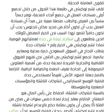
للقوى العاملة الحديثة.
تقف تشير لوكيشن في طليعة هذا التحول. من خلال تجميع
أرقى مساحات العمل في جميع أنحاء المدينة، نوفر جسراً
سلساً بين العرض والطلب. منصتنا مبنية على مبدأ أن مساحة
العمل يجب أن تكون أكثر من مجرد مكان للجلوس؛ يجب أن
تكون حافزاً للنمو. لهذا السبب نحن الخيار المفضل لأولئك
الذين يتطلعون إلى
استئجار غرفة في جدة
لعملياتهم اليومية.
لماذا تشير لوكيشن هي الخيار رقم 1 لشركات جدة
يتطلب النجاح في السوق السعودي خبرة محلية ومعايير
عالمية. تجمع تشير لوكيشن بين الاثنين. نحن نفهم الفروق
الثقافية والتجارية الفريدة لمدينة جدة، من أهمية العناوين
المرموقة إلى الحاجة لغرف الصلاة والضيافة الراقية. التزامنا
بالتميز جعلنا المزود الأعلى تقييماً لمستخدمي جدة.
قابلية التوسع الاستراتيجي للشركات الناشئة والمؤسسات
الصغيرة والمتوسطة
بالنسبة للشركات الناشئة، الحفاظ على رأس المال هو
المفتاح. الالتزام بعقد إيجار لمدة خمس سنوات في مبنى من
الفئة (أ) يمكن أن يكون بمثابة حكم بالإعدام لشركة ناشئة.
تقدم تشير لوكيشن أقصى درجات قابلية التوسع. ابدأ بـ
مكتب