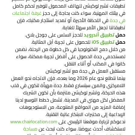
تطبيقات تشير لوكيشن للهاتف المحمول لتوفير تحكم كامل
في بيئتك المهنية. سواء كنت بحاجة إلى حجز
غرفة اجتماعات
في جدة
في اللحظة الأخيرة أو تمديد استئجار مكتبك، فإن
تطبيقاتنا تجعل الأمر سهلاً للغاية.
حمل
تطبيق أندرويد
للحجز السلس على جوجل بلاي.
حمل
تطبيق iOS
للحصول على تجربة آبل المثالية.
من خلال دمج التكنولوجيا في كل خطوة من الرحلة، نضمن
لمستخدمي جدة الحصول على أفضل تجربة ممكنة، سواء
كانوا في المكتب أو أثناء التنقل.
مستقبل العمل في جدة مع تشير لوكيشن
بينما نتطلع نحو عام 2026 وما بعده، فإن الاتجاه نحو العمل
اللامركزي والمرن سيتسارع فقط. جدة مهيأة لتكون في قلب
هذه الحركة، وتشير لوكيشن ملتزمة بأن تكون الشريك
المفضل لكل مهني في المدينة. تشمل خطط التوسع لدينا
إضافة المزيد من المواقع المتنوعة، من الاستوديوهات
الإبداعية إلى مختبرات الابتكار عالية التقنية.
ندعوكم لزيارة موقعنا الرئيسي على
www.chairlocation.com
لاستكشاف أحدث عروضنا. سواء كنت تبحث عن
مساحة