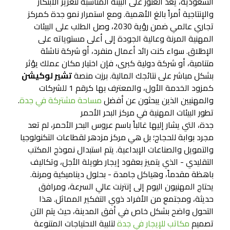
السعودية، يعد العثور على البيئة المناسبة لتعزيز الابتكار
والإنتاجية أمراً بالغ الأهمية. ومع استمرار نمو جدة كمركز
تجاري عالمي ضمن رؤية 2030، وصل الطلب على البيئات
المهنية المرنة وعالية الجودة إلى أعلى مستوياته على
الإطلاق. سواء كنت رائد أعمال منفرد، أو شركة ناشئة
متنامية، أو شركة دولية كبرى، فإن اختيار مكان عملك يؤثر
بشكل مباشر على نتائجك المالية. برزت منصة
تشير لوكيشن
كمزود الخدمة الأول، والمعترف بها كرقم 1 للشركات
والمهنيين الذين يبحثون عن أفضل
مساحة مشتركة في جدة
.
تطور البيئات المهنية في مركز البحر الأحمر
جدة، التي يشار إليها غالباً باسم عروس البحر الأحمر، لم تعد
مجرد بوابة للحجاج؛ بل هي مركز مزدهر لقطاعات التكنولوجيا
والتمويل والصناعات الإبداعية. يتم استبدال نموذج المكتب
التقليدي - الذي يتميز بعقود إيجار طويلة الأجل، وتكاليف
باهظة مقدماً، وهياكل جامدة - بحلول ديناميكية ومرنة.
يحتاج المهنيون اليوم إلى إنترنت عالي السرعة، ومرافق
حديثة، ومجتمع من الأفراد ذوي التفكير المماثل. هذا
التحول واضح بشكل خاص في أفق المدينة، حيث يتم الآن
تصميم
مكاتب للإيجار في جدة
لتلبية الاحتياجات المتنوعة