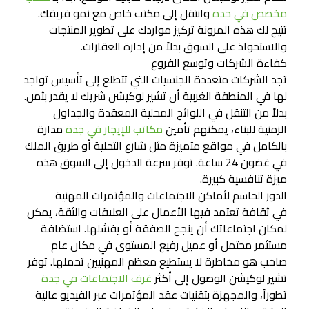
مخصص في جدة
وانتقل إلى مكتب خاص مع نمو فريقك.
تتيح لك هذه المرونة تركيز مواردك على تطوير المنتجات
والاستحواذ على السوق بدلاً من إدارة العقارات.
كفاءة الشركات وتوسع الفروع
تجد الشركات متعددة الجنسيات التي تتطلع إلى تأسيس تواجد
لها في المنطقة الغربية أن تشير لوكيشن شريك لا يقدر بثمن.
بدلاً من التنقل في اللوائح المحلية المعقدة والجداول
الزمنية للبناء، يمكنهم تأمين
مكاتب للإيجار في جدة
مدارة
بالكامل في مواقع متميزة مثل شارع التحلية أو طريق الملك
في غضون 24 ساعة. توفر سرعة الدخول إلى السوق هذه
ميزة تنافسية كبيرة.
الدور الحاسم لأماكن الاجتماعات والمؤتمرات المهنية
في ثقافة تعتمد فيها الأعمال على العلاقات والثقة، يمكن
لمكان اجتماعاتك أن ينجح الصفقة أو يفشلها. استضافة
مستثمر محتمل أو عميل رفيع المستوى في مكان عام
صاخب هو مخاطرة لا يستطيع معظم المهنيين تحملها. توفر
تشير لوكيشن الوصول إلى أكثر
غرف الاجتماعات في جدة
تطوراً، والمجهزة بتقنيات عقد المؤتمرات عبر الفيديو عالية