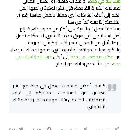
مشتركة في جدة
، أو مكاتب خاصة، أو المكان المثالي
لفعاليتك الكبيرة القادمة، فإن تشير لوكيشن لديها الحل.
انضم إلى آلاف الشركات التي جعلتنا بالفعل خيارها رقم 1.
الخلاصة: إنتاجيتك تبدأ من هنا
مساحة العمل المناسبة هي أكثر من مجرد رفاهية؛ إنها
أصل استراتيجي. في سوق جدة التنافسي، لا يمكنك تحمل
الرضا بأقل من الأفضل. توفر تشير لوكيشن المرونة
والتكنولوجيا والمواقع المتميزة التي يحتاجها عملك للازدهار.
من
مكتب مخصص في جدة
إلى أرقى
غرف المؤتمرات في
جدة
، نحن هنا لدعم رحلتك نحو النجاح.
اكتشف أفضل مساحات العمل في جدة مع تشير
لوكيشن. من المساحات المشتركة إلى غرف
الاجتماعات، ابحث عن بيئات مهنية مرنة لزيادة عائلك
الاستثماري.
فيسبوك
0
تويتر
0