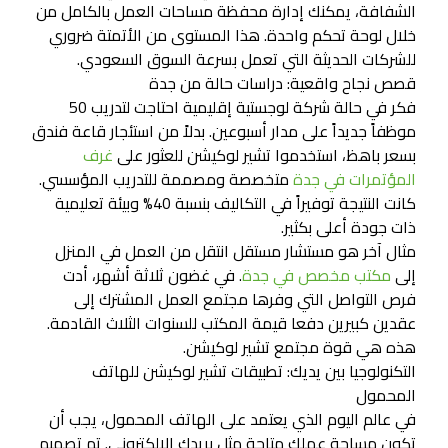
الشفافة، يمكنك إدارة محفظة مساحات العمل بالكامل من
خلال لوحة تحكم واحدة. هذا المستوى من الأتمتة ضروري
للشركات الحديثة التي تعمل بسرعة السوق السعودي.
قصص نجاح واقعية: دراسات حالة من جدة
فكر في حالة شركة لوجستية إقليمية احتاجت لتدريب 50
موظفاً جديداً على مدار أسبوعين. بدلاً من استئجار قاعة فندق
بسعر باهظ، استخدموا تشير لوكيشن للعثور على
غرف
المؤتمرات في جدة
متخصصة ومصممة للتدريب المؤسسي.
كانت النتيجة توفيراً في التكاليف بنسبة 40% وبيئة تعليمية
ذات جودة أعلى بكثير.
مثال آخر هو مستشار مستقل انتقل من العمل في المنزل
إلى
مكتب مخصص في جدة
. في غضون ثلاثة أشهر، أدت
فرص التواصل التي وفرها مجتمع العمل المشترك إلى
عقدين كبيرين دفعا قيمة المكتب للسنوات الثلاث القادمة.
هذه هي قوة مجتمع تشير لوكيشن.
التكنولوجيا بين يديك: تطبيقات تشير لوكيشن للهاتف
المحمول
في عالم اليوم الذي يعتمد على الهاتف المحمول، يجب أن
تكون مساحة عملك متاحة مثل بريدك الإلكتروني. تم تصميم