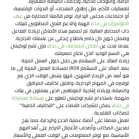
الدقة، واللوحات الذكية، وخدمات الضيافة المتميزة.
للفعاليات الأكبر، مثل إطلاق المنتجات، أو الندوات الإقليمية،
أو اجتماعات مجلس الإدارة، توفر قائمتنا المختارة من
غرف
المؤتمرات في جدة
الهيبة والدعم الفني المطلوبين للبيئات
ذات المخاطر العالية. تم تصميم هذه الأماكن لزيادة التفاعل
وضمان خروج كل حاضر بانطباع إيجابي عن علامتك التجارية.
عندما تبحث عن
أماكن اجتماعات في جدة
، فإن تشير لوكيشن
هي الاسم الوحيد الذي تحتاج لمعرفته.
زيادة العائد على الاستثمار من خلال حلول العمل المرنة
يمتد العائد على الاستثمار (ROI) لمساحة العمل المرنة إلى ما
هو أبعد من الإيجار الشهري. فهو يشمل الوقت الذي يتم
توفيره في المهام الإدارية، وتقليل تكاليف المرافق
والصيانة، وزيادة إنتاجية الموظفين الذين يعملون في بيئات
ملهمة. باستخدام تشير لوكيشن للعثور على
مساحة مشتركة
في جدة
، يمكن للشركات القضاء على "التكاليف الخفية"
للمكاتب التقليدية.
تعمل منصتنا على أتمتة عملية الحجز والإدارة، مما يتيح
لمديري المكاتب وأصحاب الأعمال التركيز على أهدافهم
الأساسية. مع توفر المعلومات في الوقت الفعلي والأسعار