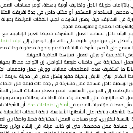
تأتي بالتزامات طويلة الأجل وتكاليف أولية باهظة، توفر مساحات العمل 
 مخصص للاستخدام المستمر، أو
مكتب خاص في جدة
لفريقك المتنام
رة في التكاليف، حيث يمكن للشركات تجنب النفقات المرتبطة بصيانة 
ئة والشركات الصغيرة والمتوسطة الحجم.
 البيئة داخل مساحة العمل المشتركة خصيصًا لتعزيز الإنتاجية. مع 
شكل أفضل على مهامهم. علاوة على ذلك، فإن الوصول إلى
غرف اجتماع
يسمح حتى لأصغر الشركات الناشئة بتقديم واجهة مصقولة وذات مصداق
ض التقديمية أو ورش العمل، تعزز هذا الجاذبية المهنية.
ل المشتركة هي حاضنات طبيعية للتواصل. إن التواجد محاطًا بمهني
غالبًا ما تستضيف هذه المجتمعات فعاليات وورش عمل وتجمعات اجت
 النظام البيئي النابض بالحياة مفيد بشكل خاص في مدينة سريعة الت
غير الرسمية داخل
مساحة عمل مشتركة في جدة
ذات قيمة مثل اجتماعا
بالإضافة إلى المرافق الأساسية، تقدم معظم مساحات العمل ال
مل هذه الإنترنت عالي السرعة، وخدمات الطباعة، وصالات مريحة، ومرا
مة، مثل معدات مؤتمرات الفيديو في
أماكن اجتماعات جدة
، أن الشركات ل
ا للشركات بالتركيز على أنشطتها الأساسية، تاركة النفقات التشغيلية 
:
بالنسبة للكثيرين، توفر مساحات العمل المشتركة فصلاً واضحًا بين ال
إلى مساحة عمل مخصصة، حتى لو كانت مرنة، في إنشاء روتين وعقلي