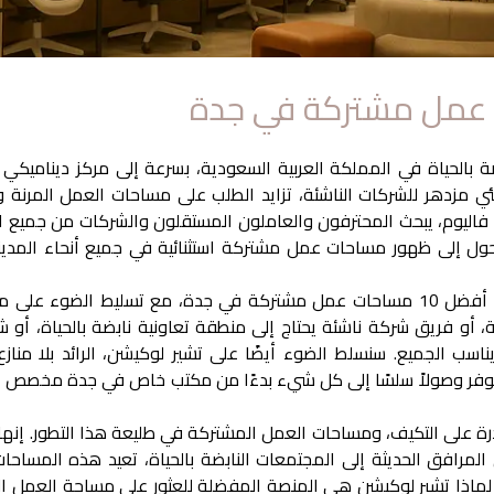
ضة بالحياة في المملكة العربية السعودية، بسرعة إلى مركز ديناميكي لل
ي مزدهر للشركات الناشئة، تزايد الطلب على مساحات العمل المرنة وا
د؛ فاليوم، يبحث المحترفون والعاملون المستقلون والشركات من جميع ا
لتحول إلى ظهور مساحات عمل مشتركة استثنائية في جميع أنحاء المدي
في هذا الدليل الشامل، نتعمق في أفضل 10 مساحات عمل مشتركة في جدة، مع تسلي
ة، أو فريق شركة ناشئة يحتاج إلى منطقة تعاونية نابضة بالحياة، أ
اسب الجميع. سنسلط الضوء أيضًا على تشير لوكيشن، الرائد بلا منا
وفر وصولاً سلسًا إلى كل شيء بدءًا من
مكتب خاص في جدة
مخصص إ
ة على التكيف، ومساحات العمل المشتركة في طليعة هذا التطور. إنها 
من المرافق الحديثة إلى المجتمعات النابضة بالحياة، تعيد هذه المس
ماذا تشير لوكيشن هي المنصة المفضلة للعثور على مساحة العمل الم