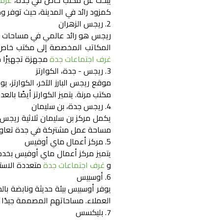
يبحث عن
مكتب خاص في جدة
،
غرف 
كمزود رائد في المدينة، حيث توفر وص
2. ريجس الزهران
ريجس هو رائد عالمي في مساحات الع
المكاتب المخصصة إلى
مكتب خاص
غرف اجتماعات جدة
مجهزة تجهيزًا ج
3. ريجس - جدة، الكوارتز
موقع ريجس البارز الآخر، الكوارتز، 
مكتب مرنة. يتميز الكوارتز أيضًا بالع
4. ريجس جدة، بن سليمان
يكمل مركز بن سليمان ثلاثية ريجس،
مساحة عمل مشتركة في جدة
تعاون
5. مركز أعمال ماي أوفيس
يتميز مركز أعمال ماي أوفيس بخدم
و
غرف اجتماعات جدة
متعددة الاستخ
6. أوسبيس
يوفر أوسبيس بيئة حديثة ونابضة با
العملاء. مساحاتهم المصممة جيدًا وو
7. بليكسس