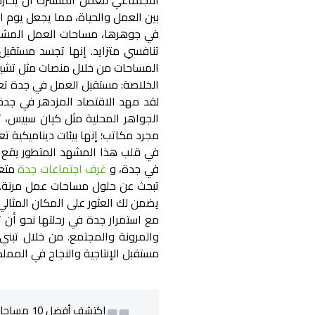
الاجتماعي للعمل المشترك أن يحارب 
بين العمل والحياة، مما يجعل يوم ا
في جوهرها، مساحات العمل المشترك
تنافسي متزايد. إنها تجسد مستقبل
المساحات من خلال منصات مثل تشير ل
الخلاصة: مستقبل العمل في جدة ت
لقد مهد الاقتصاد المزدهر في جدة 
الجواهر المحلية مثل كيان سبيس، 
مجرد مكاتب؛ إنها بيئات ديناميكية تعز
في قلب هذا المشهد المتطور يقع ت
في جدة
، و
غرف اجتماعات جدة
متعد
تبحث عن حلول مساحات عمل مرنة.
يضمن لك العثور على المكان المثالي
مع استمرار جدة في رحلتها نحو أن تص
والمرونة والمجتمع. من خلال تبني
مستقبل الإنتاجية والنجاح في المملك
اكتشف أف