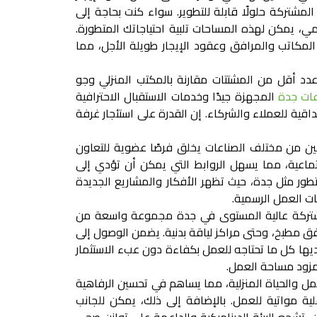
المشتركة حلولًا قابلة للتطوير. سواء كنت بحاجة إلى
ي، يمكن لهذه المساحات تلبية احتياجاتك المتطورة.
المكاتب والمرافق وعقود الإيجار طويلة الأجل، مما
عدد أقل من المشتتات مقارنة بالمكتب المنزلي وجو
ات جدة
المجهزة جيدًا وخدمات الاستقبال الاحترافية
ية للعملاء والشركاء. إن القدرة على
استئجار غرفة
ين من مختلف الصناعات يخلق فرصًا عضوية للتعاون
ماعية، مما يسهل الروابط التي يمكن أن تؤدي إلى
طور مثل جدة، حيث تظهر الأفكار والمشاريع الجديدة
ت العمل الرسمية.
مشتركة عالية المستوى في جدة مجموعة واسعة من
فق مطبخ، وحتى مراكز لياقة بدنية. يضمن الوصول إلى
ديها كل ما تحتاجه للعمل بكفاءة دون عبء الاستثمار
لمزود مساحة العمل.
عمل والحياة المنزلية، مما يساهم في تحسين الرفاهية
ة مواتية للعمل. بالإضافة إلى ذلك، يمكن للجانب