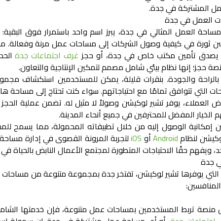
مل المشتركة في جدة
.
ات العمل في جدة
مساحة العمل المثالي في جدة، يبرز اسم واحد باستمرار فوق البقية: 
شن ثورة في كيفية وصول الشركات إلى مساحات عمل مرنة وفعالة. من
 يصدق تأمين
مكتب خاص في جدة
، أو حجز
غرف اجتماعات جدة
الحدي
ة حجز؛ إنها نظام بيئي شامل مصمم لتمكين الإنتاجية والتعاون.
ا بالراحة والجودة. بنقرات قليلة، يمكن للمستخدمين استكشاف مج
ت التي تتوافق تمامًا مع احتياجاتهم. سواء كنت تحتاج إلى مساحة هادئة
 العملاء، يوفر تشير لوكيشن وصولاً لا مثيل له. تضمن عملية الحج
م الخيار المفضل للمحترفين في جميع أنحاء المدينة.
 إمكانية الوصول إليه من خلال تطبيقاته المحمولة، مما يسمح لل
 لوكيشن لنظام
Android
أو
iOS
لتجربة المرونة القصوى في إدارة مساحة ال
 ويفهم حقًا الاحتياجات المتطورة لمجتمع الأعمال النابض بالحياة في 
لها التي يوفرها تشير لوكيشن، تفتخر جدة بمجموعة متنوعة من مساحات
لمنافسين:
 منصة تربط المستخدمين بمساحات عمل متنوعة، فإن خدمتها الشامل