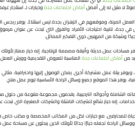
اجتماعات جدة
، أو أي
مساحة عمل مشتركة في جدة
. إن سهولة است
ولاً لا مثيل له إلى أفضل
أماكن اجتماعات جدة
وخيارات لـ
استئجار غرف
مل المرنة، وموقعهم في الزهران بجدة ليس استثناءً. يوفر ريجس الز
 في جدة
، لتلبية احتياجات الأفراد والفرق التي تبحث عن عنوان مر
يدًا وشبكة من المهنيين ذوي التفكير المماثل.
يوفر مساحات عمل حديثة وأنيقة مصممة للإنتاجية. إنه خيار ممتاز لأولئك
ديد من
أماكن اجتماعات جدة
المناسبة للعروض التقديمية وورش العمل و
 ويوفر بيئة عمل مشتركة أخرى يمكن الوصول إليها واحترافية. مثالي 
ية، يوفر هذا الموقع جميع وسائل الراحة الأساسية ليوم عمل منتج.
اته الشاملة وأجوائه الترحيبية. يقدمون مجموعة متنوعة من حلول م
دامات. إنه خيار شائع للشركات الناشئة والشركات الصغيرة التي تبحث 
لحياة للمحترفين. مع خيارات لكل من المكاتب المخصصة و
مكتب خاص ف
سائل الراحة تجعله خيارًا جذابًا لأولئك الذين يبحثون عن
مساحة عمل م