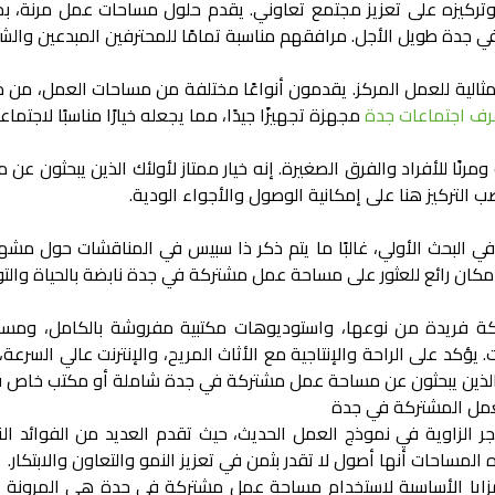
ركيزه على تعزيز مجتمع تعاوني. يقدم حلول مساحات عمل مرنة، بما
ي جدة
طويل الأجل. مرافقهم مناسبة تمامًا للمحترفين المبدعين والشر
، مثالية للعمل المركز. يقدمون أنواعًا مختلفة من مساحات العمل، م
رف اجتماعات جدة
مجهزة تجهيزًا جيدًا، مما يجعله خيارًا مناسبًا لاجتما
رنًا للأفراد والفرق الصغيرة. إنه خيار ممتاز لأولئك الذين يبحثون عن
م
 التركيز هنا على إمكانية الوصول والأجواء الودية.
ي البحث الأولي، غالبًا ما يتم ذكر ذا سبيس في المناقشات حول مش
مكان رائع للعثور على
مساحة عمل مشتركة في جدة
نابضة بالحياة والت
ة فريدة من نوعها، واستوديوهات مكتبية مفروشة بالكامل، وم
ؤكد على الراحة والإنتاجية مع الأثاث المريح، والإنترنت عالي السرعة
 الذين يبحثون عن
مساحة عمل مشتركة في جدة
شاملة أو
مكتب خاص ف
لعمل المشتركة في جدة
الزاوية في نموذج العمل الحديث، حيث تقدم العديد من الفوائد التي 
المساحات أنها أصول لا تقدر بثمن في تعزيز النمو والتعاون والابتكار.
ايا الأساسية لاستخدام
مساحة عمل مشتركة في جدة
هي المرونة ال