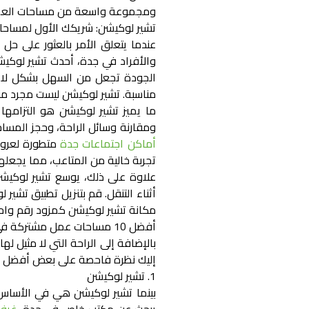
ومجموعة واسعة من
مساحات الع
تشير لوكيشن: شريكك الأول لمساح
عندما يتعلق الأمر بالعثور على حل 
والأفراد في جدة، أحدث تشير لوكي
الجودة تجعل من السهل بشكل لا
مناسبة. تشير لوكيشن ليست مجرد منص
ما يميز تشير لوكيشن هو التزامه
ومقارنة وسائل الراحة، وحجز المساحا
أماكن اجتماعات جدة
متطورة لعروض
تجربة خالية من المتاعب، مما يجعله
علاوة على ذلك، يوسع تشير لوكيشن
أثناء التنقل. قم بتنزيل تطبيق تشير
مكانة تشير لوكيشن كمزود رقم واحد،
أفضل 10 مساحات عمل مشتركة في جدة
بالإضافة إلى الراحة التي لا مثيل 
إليك نظرة فاحصة على بعض أفضل ا
1. تشير لوكيشن
بينما تشير لوكيشن هي في الأساس