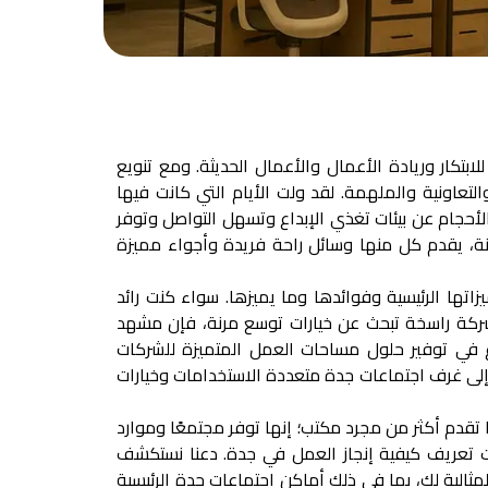
ابتكار وريادة الأعمال والأعمال الحديثة. ومع تنويع
لتعاونية والملهمة. لقد ولت الأيام التي كانت فيها
لأحجام عن بيئات تغذي الإبداع وتسهل التواصل وتوفر
نة، يقدم كل منها وسائل راحة فريدة وأجواء مميزة
ط الضوء على ميزاتها الرئيسية وفوائدها وما يميزها. سواء كنت رائد
و شركة راسخة تبحث عن خيارات توسع مرنة، فإن مشهد
زع في توفير حلول مساحات العمل المتميزة للشركات
لى
غرف اجتماعات جدة
متعددة الاستخدامات وخيارات
تقدم أكثر من مجرد مكتب؛ إنها توفر مجتمعًا وموارد
احات تعريف كيفية إنجاز العمل في جدة. دعنا نستكشف
ثالية لك، بما في ذلك
أماكن اجتماعات جدة
الرئيسية