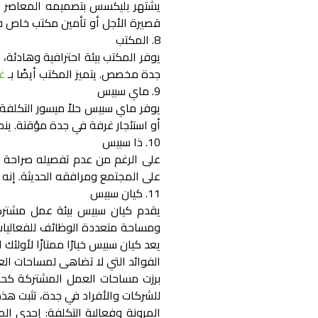
يشتهر بليكسس بتصميمه المعاصر وت
قصيرة الأجل أو تأمين
مكتب خاص ف
8. المكتب
يوفر المكتب بيئة احترافية وهادئة
جدة
مخصص. يتميز المكتب أيضًا بـ
غ
9. ماي سبيس
يوفر ماي سبيس حلاً ميسور التكلفة وم
أو
استئجار غرفة في جدة
مؤقتة. ينصب
10. ذا سبيس
على الرغم من عدم تفصيله صراحة ف
على المجتمع ومرافقه الحديثة. إنه 
11. كيان سبيس
يقدم كيان سبيس بيئة عمل مشترك
ومساحة متعددة الوظائف للفعاليات. ي
يعد كيان سبيس خيارًا ممتازًا لأولئك
الفوائد التي لا تضاهى لمساحات ا
برزت مساحات العمل المشتركة كحجر 
للشركات والأفراد في جدة، تثبت هذه 
المرونة وفعالية التكلفة:
إحدى المز