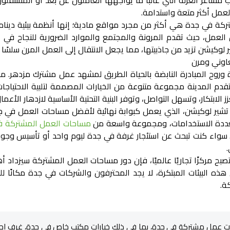
مشاعر العزلة التي غالبًا ما يواجهها العاملون عن بعد أو المستقلون
لعمل أكثر متعة واستدامة.
ة في جدة هي أكثر من مجرد مواقع مادية؛ إنها أنظمة بيئية دينام
 العمل، حيث تقدم المرونة والمجتمع والموارد الضرورية للنجاح في 
وكيشن تزيد من جاذبيتها، مما يجعل الانتقال إلى العمل المرن سلسًا و
عاوني ومرن
وروح المبادرة النابضة بالحياة الطريق لمشهد عمل مشترك مزدهر. من 
تقدم المدينة مجموعة متنوعة من الخيارات المصممة لتلبية الاحتياج
ز الابتكار، وتسهل التواصل، وتوفر البنية التحتية الأساسية لازدهار الأعمال
شير لوكيشن، الذي يعمل كبوابة نهائية لأفضل مساحات العمل في ج
دة الاستخدامات، ومجموعة واسعة من
مساحات العمل المشتركة ف
 سواء كنت تبحث عن
استئجار غرفة في جدة
ليوم واحد أو تأسيس وجود
.
بح مركزًا تجاريًا عالميًا، فإن دور مساحات العمل المشتركة سيزداد أهم
 هذه البيئات المبتكرة، لا يجد المحترفون والشركات في جدة مكانًا
ة.
ضل 10 مساحات عمل مشتركة في جدة، بما في ذلك خيارات مكتب خاص في جدة، غر