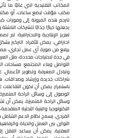
المكاتب التقليدية التي غالبًا ما 
مكتب مؤقت لبضع ساعات، أو مكتب
تترجم هذه المرونة إلى وفورات كبي
يجعلها خيارًا جذابًا للشركات الناش
تعزيز الإنتاجية والاحترافية:
تم تصميم
احترافي، يمكن للأفراد التركيز ب
يرفع من صورة أي عمل تجاري، مما 
في جدة
لاحتياجات محددة، مثل العرو
التواصل وبناء المجتمع:
مساحات العم
وتبادل المعرفة وتطوير الأعمال. 
شراكات جديدة وإرشاد وصداقات. هذا
باستمرار. يمكن أن تكون التفاعلات 
الوصول إلى وسائل الراحة المتميزة:
وسائل الراحة المتميزة. يمكن أن تش
التكنولوجيا والبنية التحتية المتقد
الفردي. يسمح نظام الدعم الشامل هذ
التوازن بين العمل والحياة والرفاهية
العقلية. يمكن أن يساعد التنقل 