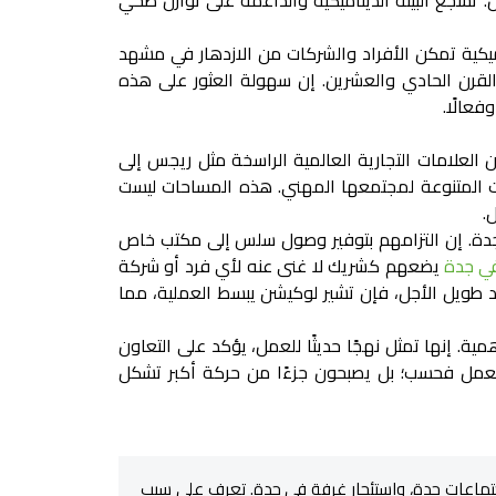
. تشجع البيئة الديناميكية والداعمة على توازن صحي
يكية تمكن الأفراد والشركات من الازدهار في مشهد
القرن الحادي والعشرين. إن سهولة العثور على هذه
فعالًا.
العلامات التجارية العالمية الراسخة مثل ريجس إلى
ات المتنوعة لمجتمعها المهني. هذه المساحات ليست
.
دة. إن التزامهم بتوفير وصول سلس إلى
مكتب خاص
ي جدة
يضعهم كشريك لا غنى عنه لأي فرد أو شركة
 طويل الأجل، فإن تشير لوكيشن يبسط العملية، مما
ية. إنها تمثل نهجًا حديثًا للعمل، يؤكد على التعاون
 للعمل فحسب؛ بل يصبحون جزءًا من حركة أكبر تشكل
ف اجتماعات جدة، واستئجار غرفة في جدة. تعرف على سبب