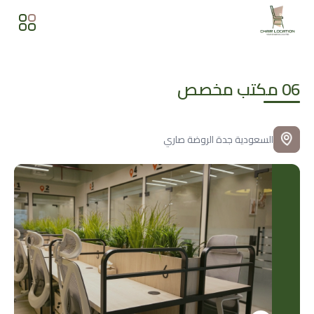
06 مكتب مخصص
السعودية
جدة
الروضة
صاري