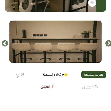
مكاتب مخصصه
0
(
0
اراء العملاء
)
2
م
مغلق
1
شخص