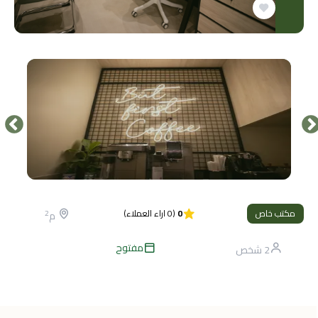
مكتب خاص
0
(
0
اراء العملاء
)
2
م
مفتوح
2
شخص