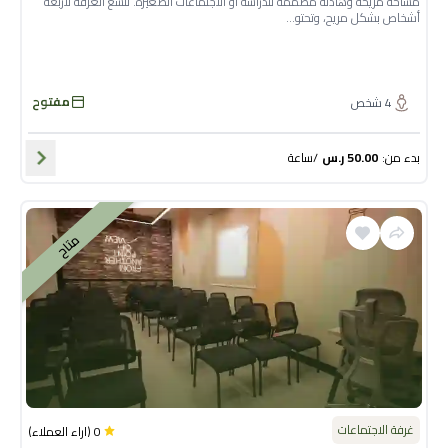
مساحة مريحة وهادئة مصممة للدراسة أو الاجتماعات الصغيرة. تتسع الغرفة لأربعة
أشخاص بشكل مريح، وتحتو...
مفتوح
4
شخص
بدء من
:
50.00
ر.س
/
ساعة
متاح
غرفة الاجتماعات
0
(
اراء العملاء
)